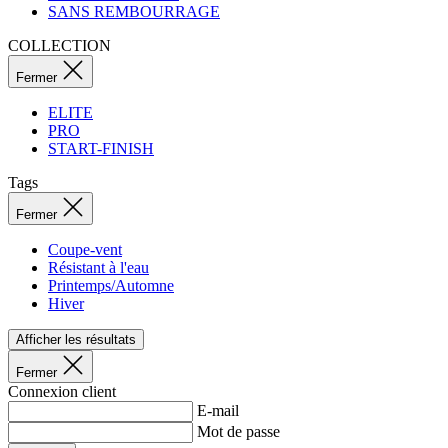
SANS REMBOURRAGE
PHPSESSID
COLLECTION
Fermer
ELITE
PRO
START-FINISH
Nom
Nom
Tags
Nom
Fourn
webChangePopup
_ga
_flt_target
kalas.f
Fermer
LaVisitorId_a2Fs
Coupe-vent
Résistant à l'eau
basketCookieId
Printemps/Automne
Hiver
_ga_BCY4SLMWBZ
_se20session
Afficher les résultats
_flt_perfor
Fermer
Connexion client
E-mail
Mot de passe