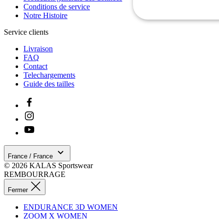
Conditions de service
Notre Histoire
Nécessaires
Service clients
Livraison
FAQ
Contact
Telechargements
Guide des tailles
Les cookies stricteme
la gestion des compte
Nom
laravel_session
France / France
© 2026 KALAS Sportswear
CookieScriptConse
REMBOURRAGE
Fermer
ENDURANCE 3D WOMEN
ipCountry
ZOOM X WOMEN