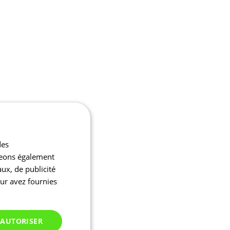
des
ageons également
aux, de publicité
eur avez fournies
 AUTORISER