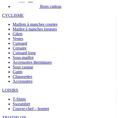
Bons cadeau
CYCLISME
Maillots à manches courtes
Maillot à manches longues
Gilets
Vestes
Cuissard
Corsaire
Cuissard long
Sous-maillot
Accessoires thermiques
Sous casque
Gants
Chaussettes
Accessoires
LOISIRS
T-Shirts
Sweatshirt
Couvre-chef – bonnet
TRIATHLON