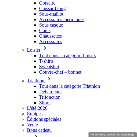
Corsaire
Cuissard long
Sous-maillot
Accessoires thermiques
Sous casque
Gants
Chaussettes
Accessoires
Loisirs
Tout dans la catégorie Loisirs
T-shirts
Sweatshirt
Couvre-chef – bonnet
Triathlon
Tout dans la catégorie Triathlon
Débardeurs
Trifonction
Shorts
L'été 2026
Équipes
Éditions spéciales
Vente
Bons cadeau
We are offline, you can leave a message.