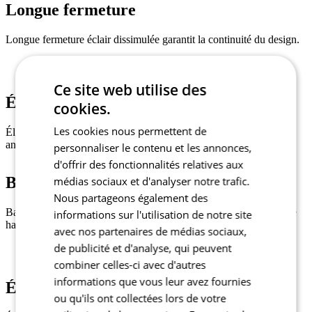
Longue fermeture
Longue fermeture éclair dissimulée garantit la continuité du design.
Ce site web utilise des
Éléments élastique
cookies.
Les cookies nous permettent de
Éléments élastiques sous les manches pour un ajustement
anatomique confortable.
personnaliser le contenu et les annonces,
d'offrir des fonctionnalités relatives aux
Bande élastique
médias sociaux et d'analyser notre trafic.
Nous partageons également des
Bande élastique en silicone au niveau de la taille pour éviter que le
informations sur l'utilisation de notre site
haut ne remonte.
avec nos partenaires de médias sociaux,
de publicité et d'analyse, qui peuvent
combiner celles-ci avec d'autres
informations que vous leur avez fournies
Éléments réfléchissants
ou qu'ils ont collectées lors de votre