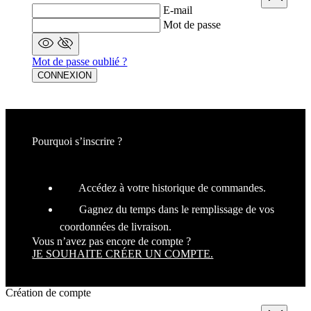
variables de
E-mail
session
utilisateur. Il
Mot de passe
s'agit
normalement
d'un nombre
généré de
Mot de passe oublié ?
manière
CONNEXION
aléatoire, la
façon dont il
est utilisé peu
être spécifiqu
au site, mais
un bon
exemple est l
Pourquoi s’inscrire ?
maintien d'u
statut de
connexion
pour un
utilisateur
Accédez à votre historique de commandes.
entre les
pages.
Gagnez du temps dans le remplissage de vos
coordonnées de livraison.
Vous n’avez pas encore de compte ?
JE SOUHAITE CRÉER UN COMPTE.
Fournisseur
/
Nom
Expir
Domaine
Fournisseur
Création de compte
Nom
Expiration
Description
webChangePopupShowed
www.kalas.cc
11 m
/
Domaine
sema