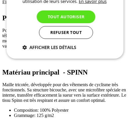
utilisation de leurs services.
En savoir plus
Éléments réfléchissants pour une visibilité accrue.
TOUT AUTORISER
Pochette résistante à l’eau
Pochette intérieure amovible et résistante à l’eau, idéale pour votre
REFUSER TOUT
téléphone, vos clés ou votre argent. Elle peut être fixée à un
mousqueton à l’intérieur de la poche pour sécuriser vos objets de
valeur.
AFFICHER LES DÉTAILS
Nécessaires
Statistiques
Matériau principal - SPINN
Marketing
Fonctionnalité
Non
Maille tricotée, développée pour des vêtements de cyclisme très
classés
fonctionnels. Sa structure bicouche, avec une microfibre spéciale en
interne, transfère efficacement la sueur vers la surface extérieure. Le
tissu Spinn est très respirant et assure un confort optimal.
Composition: 100% Polyester
Grammage: 125 g/m2
Nécessaires
Statistiques
Marketing