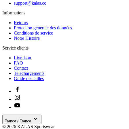
support@kalas.cc
pour identifie
une instance
de session
Informations
pour un
utilisateur
Retours
Protection generale des données
CookieScriptConsent
5 mois 3
Ce cookie est
CookieScript
semaines
utilisé par le
.kalas.cc
Conditions de service
service
Notre Histoire
Cookie-
Script.com
Service clients
pour
mémoriser le
préférences d
Livraison
consentemen
FAQ
des visiteurs
Google
Contact
en matière de
Privacy Policy
cookies. Il est
Telechargements
nécessaire qu
Guide des tailles
la bannière d
cookies
Cookie-
Script.com
fonctionne
correctement.
ipCountry
www.kalas.cc
11 mois 4
Utilisé pour
semaines
stocker le pay
de l'utilisateu
en fonction d
France / France
son adresse I
© 2026 KALAS Sportswear