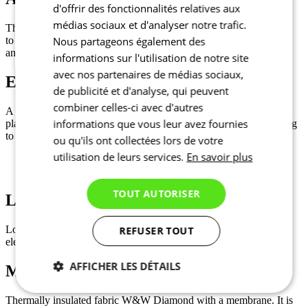
d'offrir des fonctionnalités relatives aux
médias sociaux et d'analyser notre trafic.
The anatomically shaped cuffs at the ends of the sleeves fit closely
to every hand shape and effectively protect your wrists from wind
Nous partageons également des
and cold on exposed areas.
informations sur l'utilisation de notre site
avec nos partenaires de médias sociaux,
Elastic waistband
de publicité et d'analyse, qui peuvent
combiner celles-ci avec d'autres
A wide and elasticated hem at the bottom edge holds the jacket in
informations que vous leur avez fournies
place, preventing the top from riding up during the ride and helping
to retain warmth.
ou qu'ils ont collectées lors de votre
utilisation de leurs services.
En savoir plus
TOUT AUTORISER
Low tail and reflective elements
Low tail to keep road spray at bay and keep you dry. Reflective
REFUSER TOUT
elements for increased visibility.
AFFICHER LES DÉTAILS
Main material - W&W DIAMOND
Nécessaires
Statistiques
Thermally insulated fabric W&W Diamond with a membrane. It is