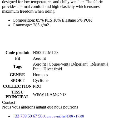
designed for low temperatures and chilly weather. The fabric
provides thermal comfort and high elasticity which ensures
maximum freedom when riding.
Marketing
Fonctionnalité
Non
classés
Composition: 85% PES 10% Elastane 5% PUR
Grammage: 285 g/m2
Code produit
N50072-ML23
Nécessaires
Statistiques
Marketing
Fit
Aero fit
Fonctionnalité
Non classés
Aero fit | Coupe-vent | Déperlant | Résistant à
Tags
l'eau | Hiver froid
Les cookies strictement nécessaires habilitent des
GENRE
Hommes
fonctionnalités de base du site Web telles que la
SPORT
Cyclisme
connexion des utilisateurs et la gestion des comptes.
COLLECTION
PRO
Le site Web ne peut pas être utilisé correctement
sans les cookies strictement nécessaires.
TISSU
W&W DIAMOND
PRINCIPAL
Fournisseur
/
Nom
Expiration
Description
Contact
Domaine
Nous vous aiderons autant que nous pourrons
laravel_session
1 jour
En interne,
Laravel LLC
laravel utilise
www.kalas.cc
+33 759 50 67 56
Jours ouvrables 8:00 - 17:00
laravel_sessi