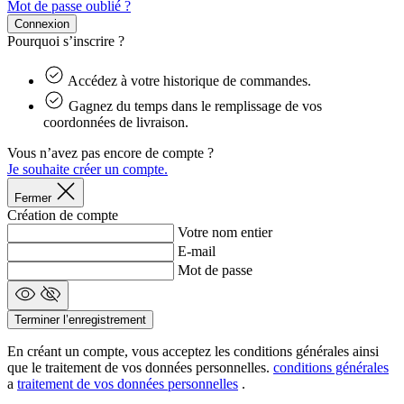
cookie est
Mot de passe oublié ?
utilisé pour
Connexion
distinguer les
utilisateurs
Pourquoi s’inscrire ?
uniques en
attribuant un
numéro
Accédez à votre historique de commandes.
généré
aléatoirement
Gagnez du temps dans le remplissage de vos
comme
coordonnées de livraison.
identifiant
client. Il est
Vous n’avez pas encore de compte ?
_se20session
www.kalas.cc
11 m
inclus dans
sema
chaque
Je souhaite créer un compte.
demande de
page d'un site
Fermer
et utilisé pour
Création de compte
calculer les
données de
Votre nom entier
visiteur, de
E-mail
session et de
campagne
Mot de passe
pour les
rapports
d'analyse du
site.
Terminer l’enregistrement
_ga_BCY4SLMWBZ
.kalas.cc
1 an 1
Ce cookie est
En créant un compte, vous acceptez les conditions générales ainsi
mois
utilisé par
que le traitement de vos données personnelles.
conditions générales
Google
Analytics
a
traitement de vos données personnelles
.
pour