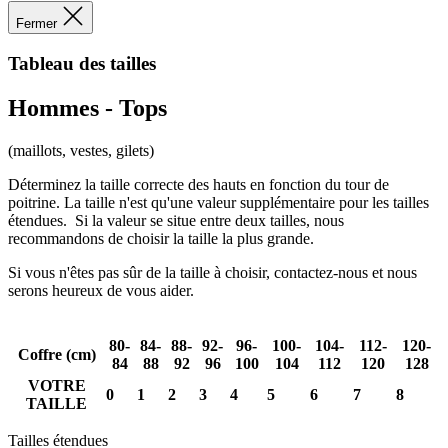
pour faciliter
les
Fermer
transactions e
les services
localisés.
Tableau des tailles
PHPSESSID
Session
Cookie génér
PHP.net
par des
www.kalas.cc
Hommes - Tops
applications
basées sur le
langage PHP. 
(maillots, vestes, gilets)
s'agit d'un
identifiant à
Déterminez la taille correcte des hauts en fonction du tour de
usage général
utilisé pour
poitrine. La taille n'est qu'une valeur supplémentaire pour les tailles
gérer les
étendues. Si la valeur se situe entre deux tailles, nous
variables de
recommandons de choisir la taille la plus grande.
session
utilisateur. Il
s'agit
Si vous n'êtes pas sûr de la taille à choisir, contactez-nous et nous
normalement
serons heureux de vous aider.
d'un nombre
généré de
manière
aléatoire, la
80-
84-
88-
92-
96-
100-
104-
112-
120-
façon dont il
Coffre (cm)
84
88
92
96
100
104
112
120
128
est utilisé peu
être spécifiqu
VOTRE
0
1
2
3
4
5
6
7
8
au site, mais
TAILLE
un bon
exemple est l
maintien d'u
Tailles étendues