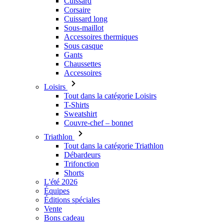
Sous casque
Gants
Chaussettes
Accessoires
Loisirs
Tout dans la catégorie Loisirs
T-Shirts
Sweatshirt
Couvre-chef – bonnet
Triathlon
Tout dans la catégorie Triathlon
Débardeurs
Trifonction
Shorts
L'été 2026
Équipes
Éditions spéciales
Vente
Bons cadeau
Enfants
Tout dans la catégorie Enfants
Cyclisme
Tout dans la catégorie Cyclisme