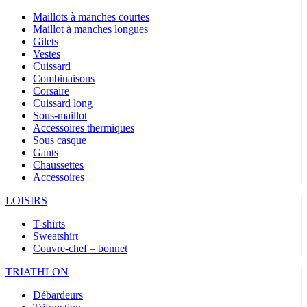
Maillots à manches courtes
Maillot à manches longues
Gilets
Vestes
Cuissard
Combinaisons
Corsaire
Cuissard long
Sous-maillot
Accessoires thermiques
Sous casque
Gants
Chaussettes
Accessoires
LOISIRS
T-shirts
Sweatshirt
Couvre-chef – bonnet
TRIATHLON
Débardeurs