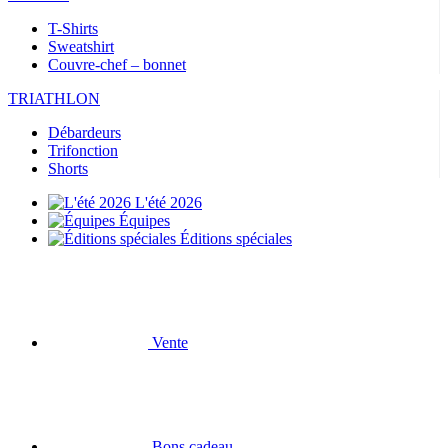
T-Shirts
Sweatshirt
Couvre-chef – bonnet
TRIATHLON
Débardeurs
Trifonction
Shorts
L'été 2026
Équipes
Éditions spéciales
Vente
Bons cadeau
CYCLISME
Maillots à manches courtes
Maillots manches longues