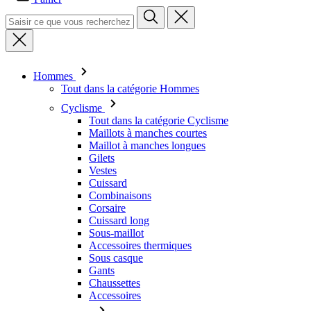
Hommes
Tout dans la catégorie Hommes
Cyclisme
Tout dans la catégorie Cyclisme
Maillots à manches courtes
Maillot à manches longues
Gilets
Vestes
Cuissard
Combinaisons
Corsaire
Cuissard long
Sous-maillot
Accessoires thermiques
Sous casque
Gants
Chaussettes
Accessoires
Loisirs
Tout dans la catégorie Loisirs
T-shirts
Sweatshirt
Couvre-chef – bonnet