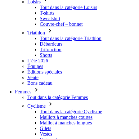
Triathlon
Tout dans la catégorie Triathlon
Débardeurs
Trifonction
Shorts
L'été 2026
Équipes
Éditions spéciales
Vente
Bons cadeau
Femmes
Tout dans la catégorie Femmes
Cyclisme
Tout dans la catégorie Cyclisme
Maillots à manches courtes
Maillot à manches longues
Gilets
Vestes
Cuissard
Corsaire
Cuissard long
Sous-maillot
Accessoires thermiques