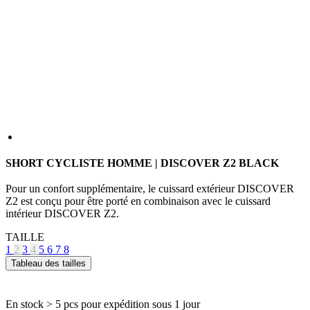
SHORT CYCLISTE HOMME | DISCOVER Z2 BLACK
Pour un confort supplémentaire, le cuissard extérieur DISCOVER
Z2 est conçu pour être porté en combinaison avec le cuissard
intérieur DISCOVER Z2.
TAILLE
1
2
3
4
5
6
7
8
Tableau des tailles
En stock > 5 pcs
pour expédition sous 1 jour
Prix
84,90 €
AJOUTER AU PANIER
CARACTÉRISTIQUES TECHNIQUES