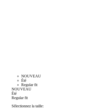
Livraison
FAQ
Contact
Telechargements
Guide des tailles
France / France
© 2026 KALAS Sportswear
TAILLE
Fermer
Guide des tailles
1
1/XS
2/S
3/M
4/L
5/XL