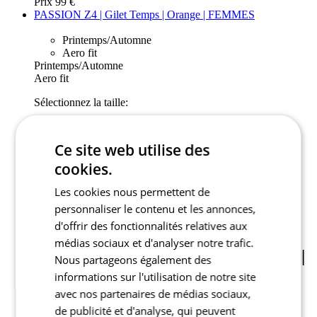
Prix
99 €
PASSION Z4 | Gilet Temps | Orange | FEMMES
Printemps/Automne
Aero fit
Printemps/Automne
Aero fit
Sélectionnez la taille:
1
2
Ce site web utilise des
3
4
cookies.
5
6
Les cookies nous permettent de
personnaliser le contenu et les annonces,
Ajouter au panier
d'offrir des fonctionnalités relatives aux
Nejprve vyberte variantu
médias sociaux et d'analyser notre trafic.
PASSION Z4 | Gilet Temps | Orange |
Nous partageons également des
FEMMES
informations sur l'utilisation de notre site
avec nos partenaires de médias sociaux,
Prix
99 €
de publicité et d'analyse, qui peuvent