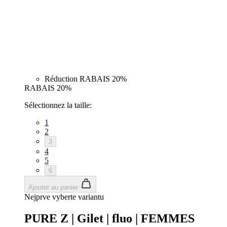
Script.com
pour
mémoriser le
préférences d
consentemen
des visiteurs
Google
en matière de
Privacy Policy
cookies. Il est
nécessaire qu
la bannière d
cookies
Cookie-
Script.com
fonctionne
correctement.
ipCountry
www.kalas.cc
11 mois 4
Utilisé pour
semaines
stocker le pay
de l'utilisateu
en fonction d
son adresse I
pour faciliter
les
transactions e
les services
localisés.
PHPSESSID
Session
Cookie génér
PHP.net
par des
www.kalas.cc
applications
basées sur le