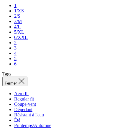
Vous n’avez pas encore de compte ?
Je souhaite créer un compte.
Fermer
Création de compte
Votre nom entier
E-mail
Mot de passe
Terminer l’enregistrement
En créant un compte, vous acceptez les conditions générales ainsi
que le traitement de vos données personnelles.
conditions générales
a
traitement de vos données personnelles
.
Pourquoi s’inscrire ?
Accédez à votre historique de commandes.
Gagnez du temps dans le remplissage de vos
coordonnées de livraison.
Vous avez déjà un compte ?