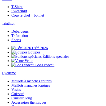
T-Shirts
Sweatshirt
Couvre-chef – bonnet
Triathlon
Débardeurs
Trifonction
Shorts
L'été 2026
Équipes
Éditions spéciales
Vente
Bons cadeau
Cyclisme
Maillots à manches courtes
Maillots manches longues
Vestes
Cuissard
Cuissard long
Accessoires thermiques