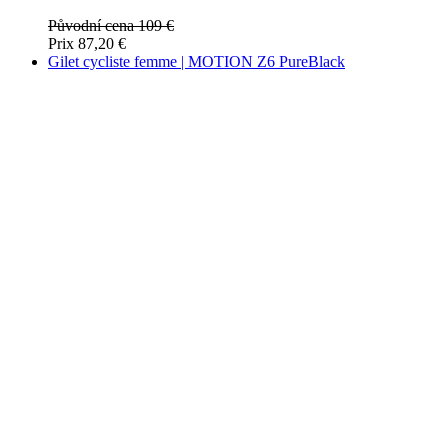
langage PHP. 
s'agit d'un
identifiant à
usage général
utilisé pour
gérer les
variables de
session
utilisateur. Il
s'agit
normalement
d'un nombre
généré de
manière
aléatoire, la
façon dont il
est utilisé peu
être spécifiqu
au site, mais
un bon
exemple est l
maintien d'u
statut de
connexion
pour un
utilisateur
entre les
pages.