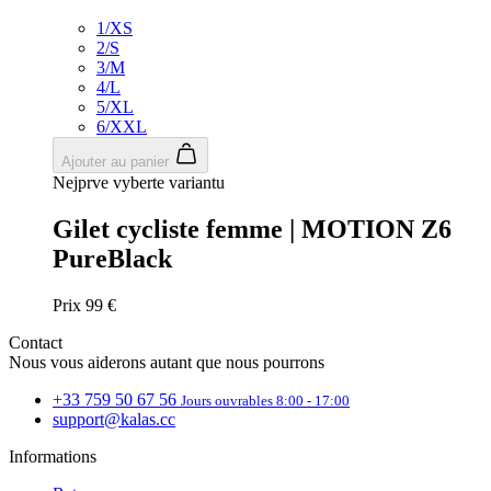
6/XXL
2
3
4
5
6
Tags
Fermer
Aero fit
Regular fit
Coupe-vent
Déperlant
Résistant à l'eau
Été
Printemps/Automne
COULEUR
Fermer
Noir
Orange
Néon