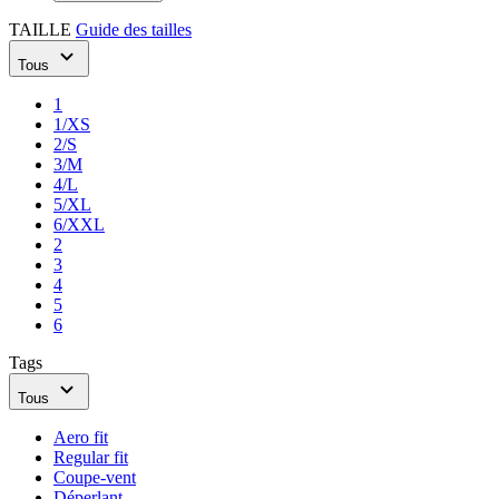
TAILLE
Guide des tailles
Tous
1
1/XS
2/S
3/M
4/L
5/XL
6/XXL
2
3
4
5
6
Tags
Tous
Aero fit
Regular fit
Coupe-vent
Déperlant