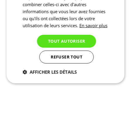
PURE Z | Gilet | fluo | FEMMES
combiner celles-ci avec d'autres
Réduction RABAIS 20%
informations que vous leur avez fournies
RABAIS 20%
ou qu'ils ont collectées lors de votre
utilisation de leurs services.
En savoir plus
Sélectionnez la taille:
1
TOUT AUTORISER
2
3
4
REFUSER TOUT
5
6
AFFICHER LES DÉTAILS
Ajouter au panier
Nejprve vyberte variantu
Nécessaires
Statistiques
PURE Z | Gilet | fluo | FEMMES
Původní cena
109 €
Marketing
Fonctionnalité
Non
Prix
87,20 €
classés
Gilet cycliste femme | MOTION Z6 PureBlack