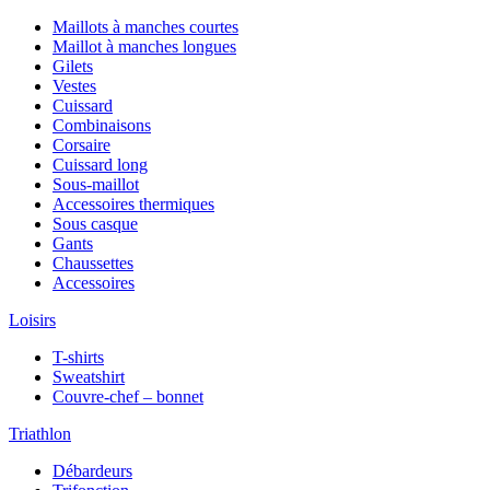
Maillots à manches courtes
Maillot à manches longues
Gilets
Vestes
Cuissard
Combinaisons
Corsaire
Cuissard long
Sous-maillot
Accessoires thermiques
Sous casque
Gants
Chaussettes
Accessoires
Loisirs
T-shirts
Sweatshirt
Couvre-chef – bonnet
Triathlon
Débardeurs