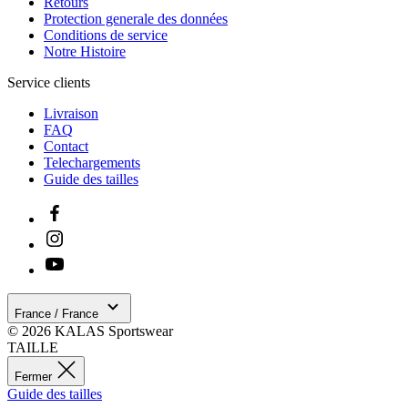
COLLECTION
Fermer
PURE
MOTION
PASSION
Afficher les résultats
Fermer
Connexion client
E-mail
Mot de passe
Mot de passe oublié ?
Connexion
Pourquoi s’inscrire ?
Accédez à votre historique de commandes.
Gagnez du temps dans le remplissage de vos
coordonnées de livraison.