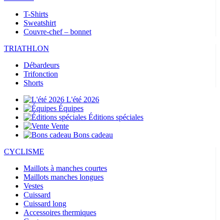
T-Shirts
Sweatshirt
Couvre-chef – bonnet
TRIATHLON
Débardeurs
Trifonction
Shorts
L'été 2026
Équipes
Éditions spéciales
Vente
Bons cadeau
CYCLISME
Maillots à manches courtes
Maillots manches longues
Vestes
Cuissard
Cuissard long
Accessoires thermiques