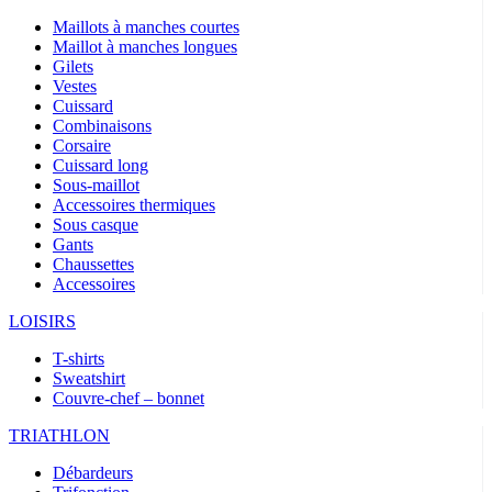
Maillots à manches courtes
Maillot à manches longues
Gilets
Vestes
Cuissard
Combinaisons
Corsaire
Cuissard long
Sous-maillot
Accessoires thermiques
Sous casque
Gants
Chaussettes
Accessoires
LOISIRS
T-shirts
Sweatshirt
Couvre-chef – bonnet
TRIATHLON
Débardeurs