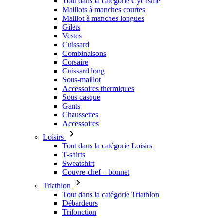
Tout dans la catégorie Cyclisme
Maillots à manches courtes
Maillot à manches longues
Gilets
Vestes
Cuissard
Combinaisons
Corsaire
Cuissard long
Sous-maillot
Accessoires thermiques
Sous casque
Gants
Chaussettes
Accessoires
Loisirs
Tout dans la catégorie Loisirs
T-shirts
Sweatshirt
Couvre-chef – bonnet
Triathlon
Tout dans la catégorie Triathlon
Débardeurs
Trifonction