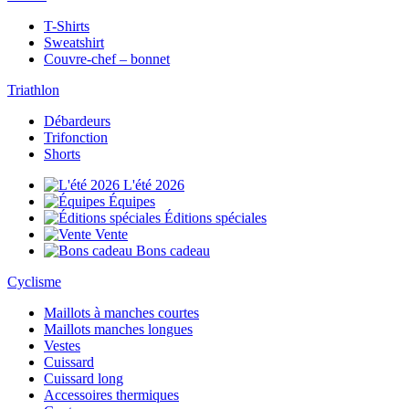
T-Shirts
Sweatshirt
Couvre-chef – bonnet
Triathlon
Débardeurs
Trifonction
Shorts
L'été 2026
Équipes
Éditions spéciales
Vente
Bons cadeau
Cyclisme
Maillots à manches courtes
Maillots manches longues
Vestes
Cuissard
Cuissard long
Accessoires thermiques