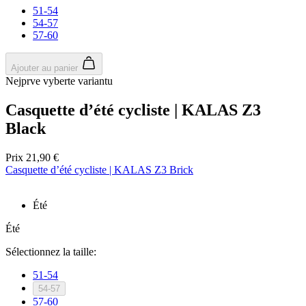
51-54
54-57
57-60
Ajouter au panier
Nejprve vyberte variantu
Casquette d’été cycliste | KALAS Z3
Black
Prix
21,90 €
Casquette d’été cycliste | KALAS Z3 Brick
Été
Été
Sélectionnez la taille:
51-54
54-57
57-60