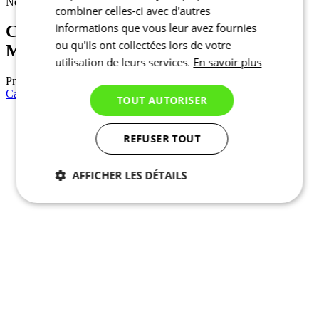
Nejprve vyberte variantu
combiner celles-ci avec d'autres
informations que vous leur avez fournies
Casquette d’été cycliste | KALAS Z3
ou qu'ils ont collectées lors de votre
Midnight Blue
utilisation de leurs services.
En savoir plus
Prix
21,90 €
Casquette d’été cycliste | KALAS Z3 Petrol Blue
TOUT AUTORISER
REFUSER TOUT
AFFICHER LES DÉTAILS
Nécessaires
Statistiques
Marketing
Fonctionnalité
Non
classés