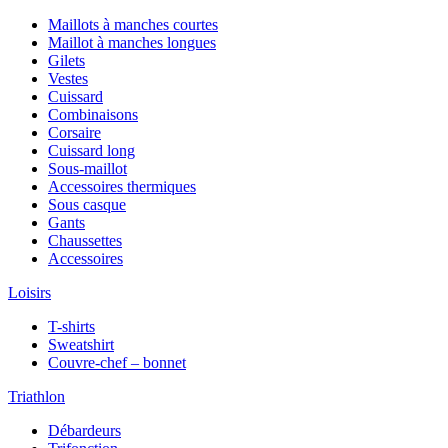
Maillots à manches courtes
Maillot à manches longues
Gilets
Vestes
Cuissard
Combinaisons
Corsaire
Cuissard long
Sous-maillot
Accessoires thermiques
Sous casque
Gants
Chaussettes
Accessoires
Loisirs
T-shirts
Sweatshirt
Couvre-chef – bonnet
Triathlon
Débardeurs