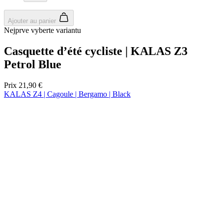
langage PHP. 
s'agit d'un
identifiant à
usage général
Ajouter au panier
utilisé pour
Nejprve vyberte variantu
gérer les
variables de
session
Casquette d’été cycliste | KALAS Z3
utilisateur. Il
Petrol Blue
s'agit
normalement
d'un nombre
généré de
Prix
21,90 €
manière
KALAS Z4 | Cagoule | Bergamo | Black
aléatoire, la
façon dont il
est utilisé peu
être spécifiqu
au site, mais
un bon
exemple est l
maintien d'u
statut de
connexion
pour un
utilisateur
entre les
pages.