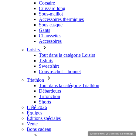
Corsaire
Cuissard long
Sous-maillot
Accessoires thermiques
Sous casque
Gants
Chaussettes
Accessoires
Loisirs
Tout dans la catégorie Loisirs
T-shirts
Sweatshirt
Couvre-chef – bonnet
Triathlon
Tout dans la catégorie Triathlon
Débardeurs
Trifonction
Shorts
L'été 2026
Équipes
Éditions spéciales
Vente
Bons cadeau
We are offline, you can leave a message.