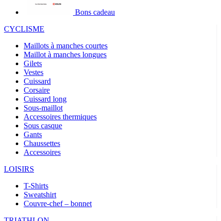
Bons cadeau
CYCLISME
Maillots à manches courtes
Maillot à manches longues
Gilets
Vestes
Cuissard
Corsaire
Cuissard long
Sous-maillot
Accessoires thermiques
Sous casque
Gants
Chaussettes
Accessoires
LOISIRS
T-Shirts
Sweatshirt
Couvre-chef – bonnet
TRIATHLON