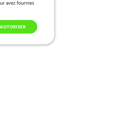
eur avez fournies
 AUTORISER
Non classés
 des utilisateurs et
aires.
ifier une instance de