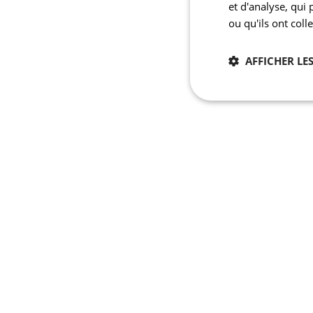
et d'analyse, qui
ou qu'ils ont coll
AFFICHER LES
Nécessaires
Les cookies stricteme
la gestion des compte
Nom
laravel_session