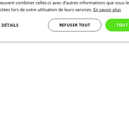
 peuvent combiner celles-ci avec d'autres informations que vous l
ectées lors de votre utilisation de leurs services.
En savoir plus
 DÉTAILS
REFUSER TOUT
TOUT
Statistiques
Marketing
Fonctionnalité
Nécessaires
Statistiques
Marketing
Fonctionnalité
Non classés
nt nécessaires habilitent des fonctionnalités de base du site Web telles que la connexion
s. Le site Web ne peut pas être utilisé correctement sans les cookies strictement nécess
Fournisseur
/
Expiration
Description
Domaine
1 jour
En interne, laravel utilise laravel_session pour ident
Laravel LLC
session pour un utilisateur
www.kalas.cc