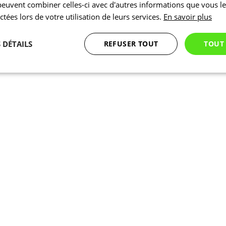
 peuvent combiner celles-ci avec d'autres informations que vous l
ectées lors de votre utilisation de leurs services.
En savoir plus
 DÉTAILS
REFUSER TOUT
TOUT
Statistiques
Marketing
Fonctionnalité
Nécessaires
Statistiques
Marketing
Fonctionnalité
Non classés
nt nécessaires habilitent des fonctionnalités de base du site Web telles que la connexion
s. Le site Web ne peut pas être utilisé correctement sans les cookies strictement nécess
Fournisseur
/
Expiration
Description
Domaine
1 jour
En interne, laravel utilise laravel_session pour ident
Laravel LLC
session pour un utilisateur
www.kalas.cc