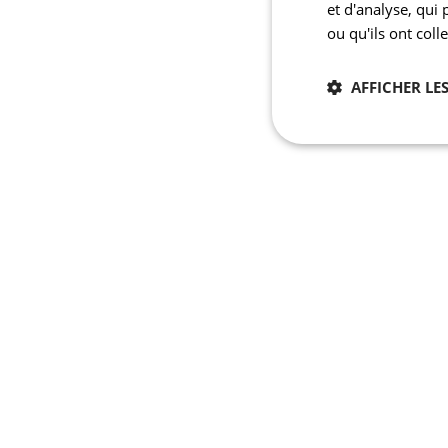
et d'analyse, qui
ou qu'ils ont coll
AFFICHER LES
Nécessaires
Les cookies stricteme
la gestion des compte
Nom
laravel_session