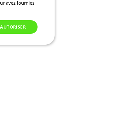
eur avez fournies
 AUTORISER
Non classés
 des utilisateurs et
aires.
ifier une instance de