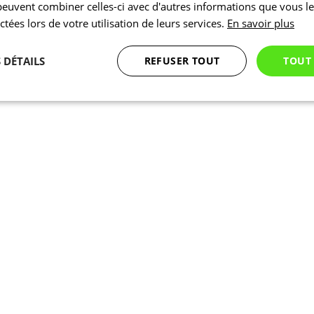
 peuvent combiner celles-ci avec d'autres informations que vous l
ectées lors de votre utilisation de leurs services.
En savoir plus
 DÉTAILS
REFUSER TOUT
TOUT
Statistiques
Marketing
Fonctionnalité
Nécessaires
Statistiques
Marketing
Fonctionnalité
Non classés
nt nécessaires habilitent des fonctionnalités de base du site Web telles que la connexion
s. Le site Web ne peut pas être utilisé correctement sans les cookies strictement nécess
Fournisseur
/
Expiration
Description
Domaine
1 jour
En interne, laravel utilise laravel_session pour ident
Laravel LLC
session pour un utilisateur
www.kalas.cc