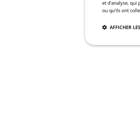
et d'analyse, qui
ou qu'ils ont coll
AFFICHER LES
Nécessaires
Les cookies stricteme
la gestion des compte
Nom
laravel_session