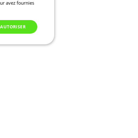
eur avez fournies
 AUTORISER
Non classés
 des utilisateurs et
aires.
ifier une instance de