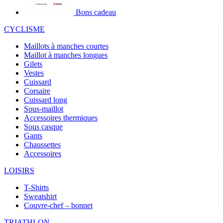
Bons cadeau
CYCLISME
Maillots à manches courtes
Maillot à manches longues
Gilets
Vestes
Cuissard
Corsaire
Cuissard long
Sous-maillot
Accessoires thermiques
Sous casque
Gants
Chaussettes
Accessoires
LOISIRS
T-Shirts
Sweatshirt
Couvre-chef – bonnet
TRIATHLON