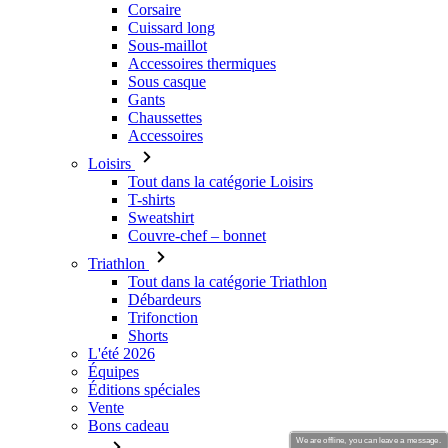
Corsaire
Cuissard long
Sous-maillot
Accessoires thermiques
Sous casque
Gants
Chaussettes
Accessoires
Loisirs
Tout dans la catégorie Loisirs
T-shirts
Sweatshirt
Couvre-chef – bonnet
Triathlon
Tout dans la catégorie Triathlon
Débardeurs
Trifonction
Shorts
L'été 2026
Équipes
Éditions spéciales
Vente
Bons cadeau
We are offline, you can leave a message.