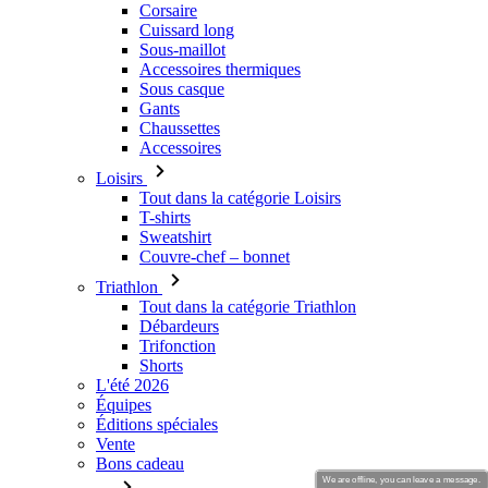
Corsaire
Cuissard long
Sous-maillot
Accessoires thermiques
Sous casque
Gants
Chaussettes
Accessoires
Loisirs
Tout dans la catégorie Loisirs
T-shirts
Sweatshirt
Couvre-chef – bonnet
Triathlon
Tout dans la catégorie Triathlon
Débardeurs
Trifonction
Shorts
L'été 2026
Équipes
Éditions spéciales
Vente
Bons cadeau
We are offline, you can leave a message.