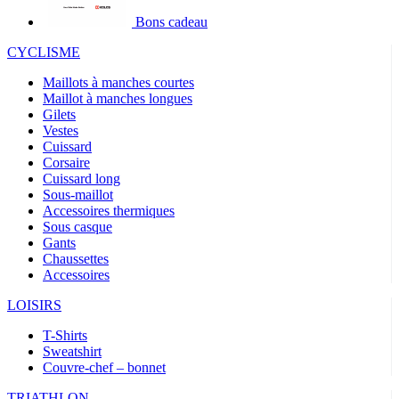
Bons cadeau
CYCLISME
Maillots à manches courtes
Maillot à manches longues
Gilets
Vestes
Cuissard
Corsaire
Cuissard long
Sous-maillot
Accessoires thermiques
Sous casque
Gants
Chaussettes
Accessoires
LOISIRS
T-Shirts
Sweatshirt
Couvre-chef – bonnet
TRIATHLON