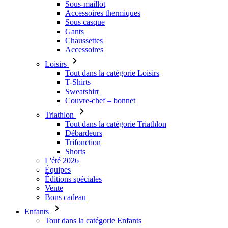
Accessoires
Loisirs
Tout dans la catégorie Loisirs
T-Shirts
Sweatshirt
Couvre-chef – bonnet
Triathlon
Tout dans la catégorie Triathlon
Débardeurs
Trifonction
Shorts
L'été 2026
Équipes
Éditions spéciales
Vente
Bons cadeau
Enfants
Tout dans la catégorie Enfants
Cyclisme
Tout dans la catégorie Cyclisme
Maillots à manches courtes
Maillots manches longues
Vestes