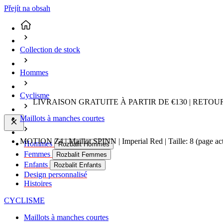
Přejít na obsah
Collection de stock
Hommes
Cyclisme
LIVRAISON GRATUITE À PARTIR DE €130 | RETO
Maillots à manches courtes
MOTION Z4 | Maillot SPINN | Imperial Red | Taille: 8
(page ac
Hommes
Rozbalit Hommes
Femmes
Rozbalit Femmes
Enfants
Rozbalit Enfants
Design personnalisé
Histoires
CYCLISME
Maillots à manches courtes