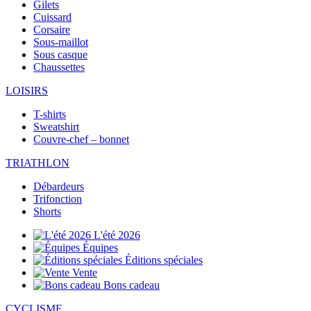
Gilets
Cuissard
Corsaire
Sous-maillot
Sous casque
Chaussettes
LOISIRS
T-shirts
Sweatshirt
Couvre-chef – bonnet
TRIATHLON
Débardeurs
Trifonction
Shorts
L'été 2026
Équipes
Éditions spéciales
Vente
Bons cadeau
CYCLISME