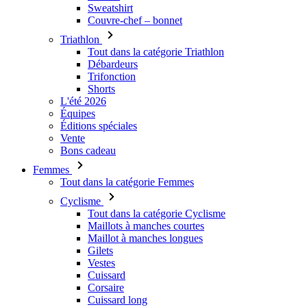
Débardeurs
Trifonction
Shorts
L'été 2026
Équipes
Éditions spéciales
Vente
Bons cadeau
Femmes
Tout dans la catégorie Femmes
Cyclisme
Tout dans la catégorie Cyclisme
Maillots à manches courtes
Maillot à manches longues
Gilets
Vestes
Cuissard
Corsaire
Cuissard long
Sous-maillot
Accessoires thermiques
Sous casque
Gants
Chaussettes