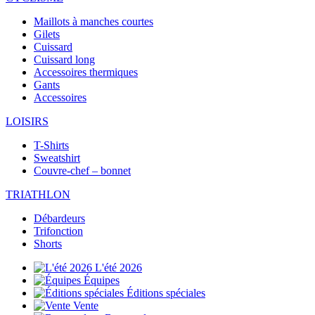
Maillots à manches courtes
Gilets
Cuissard
Cuissard long
Accessoires thermiques
Gants
Accessoires
LOISIRS
T-Shirts
Sweatshirt
Couvre-chef – bonnet
TRIATHLON
Débardeurs
Trifonction
Shorts
L'été 2026
Équipes
Éditions spéciales
Vente