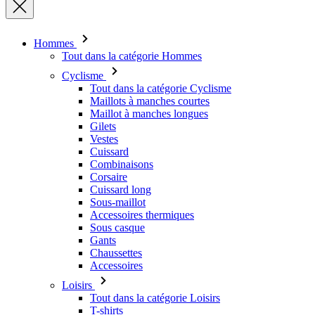
Cyclisme
Tout dans la catégorie Cyclisme
Maillots à manches courtes
Maillot à manches longues
Gilets
Vestes
Cuissard
Combinaisons
Corsaire
Cuissard long
Sous-maillot
Accessoires thermiques
Sous casque
Gants
Chaussettes
Accessoires
Loisirs
Tout dans la catégorie Loisirs
T-shirts
Sweatshirt
Couvre-chef – bonnet
Triathlon
Tout dans la catégorie Triathlon