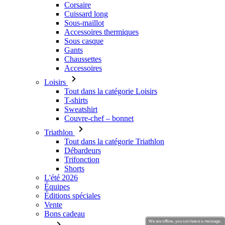
Corsaire
Cuissard long
Sous-maillot
Accessoires thermiques
Sous casque
Gants
Chaussettes
Accessoires
Loisirs
Tout dans la catégorie Loisirs
T-shirts
Sweatshirt
Couvre-chef – bonnet
Triathlon
Tout dans la catégorie Triathlon
Débardeurs
Trifonction
Shorts
L'été 2026
Équipes
Éditions spéciales
Vente
Bons cadeau
We are offline, you can leave a message.