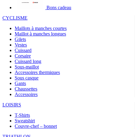
Bons cadeau
CYCLISME
Maillots à manches courtes
Maillot à manches longues
Gilets
Vestes
Cuissard
Corsaire
Cuissard long
Sous-maillot
Accessoires thermiques
Sous casque
Gants
Chaussettes
Accessoires
LOISIRS
T-Shirts
Sweatshirt
Couvre-chef – bonnet
TRIATHLON