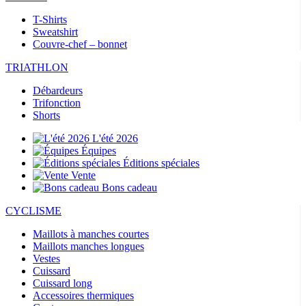
T-Shirts
Sweatshirt
Couvre-chef – bonnet
TRIATHLON
Débardeurs
Trifonction
Shorts
L'été 2026
Équipes
Éditions spéciales
Vente
Bons cadeau
CYCLISME
Maillots à manches courtes
Maillots manches longues
Vestes
Cuissard
Cuissard long
Accessoires thermiques