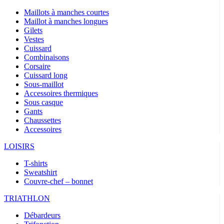
Maillots à manches courtes
Maillot à manches longues
Gilets
Vestes
Cuissard
Combinaisons
Corsaire
Cuissard long
Sous-maillot
Accessoires thermiques
Sous casque
Gants
Chaussettes
Accessoires
LOISIRS
T-shirts
Sweatshirt
Couvre-chef – bonnet
TRIATHLON
Débardeurs