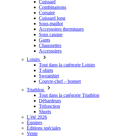
Cuissard
Combinaisons
Corsaire
Cuissard long
Sous-maillot
Accessoires thermiques
Sous casque
Gants
Chaussettes
Accessoires
Loisirs
Tout dans la catégorie Loisirs
T-shirts
Sweatshirt
Couvre-chef – bonnet
Triathlon
Tout dans la catégorie Triathlon
Débardeurs
Trifonction
Shorts
L'été 2026
Équipes
Éditions spéciales
Vente