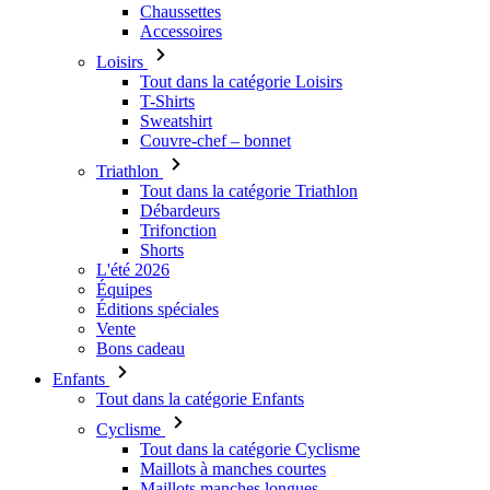
Chaussettes
_flt_perfor
Accessoires
Loisirs
Tout dans la catégorie Loisirs
T-Shirts
Sweatshirt
Couvre-chef – bonnet
Triathlon
Tout dans la catégorie Triathlon
Débardeurs
Trifonction
Shorts
L'été 2026
Équipes
Éditions spéciales
Vente
Bons cadeau
Enfants
Tout dans la catégorie Enfants
Cyclisme
Tout dans la catégorie Cyclisme
Maillots à manches courtes
Maillots manches longues