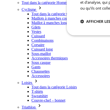
et d'analyse, qui
Tout dans la catégorie Hommes
ou qu'ils ont coll
Cyclisme
Tout dans la catégorie Cyclisme
Maillots à manches courtes
AFFICHER LES
Maillot à manches longues
Gilets
Vestes
Cuissard
Nécessaires
Combinaisons
Corsaire
Cuissard long
Sous-maillot
Accessoires thermiques
Sous casque
Gants
Chaussettes
Accessoires
Les cookies stricteme
Loisirs
la gestion des compte
Tout dans la catégorie Loisirs
T-shirts
Nom
Sweatshirt
Couvre-chef – bonnet
laravel_session
Triathlon