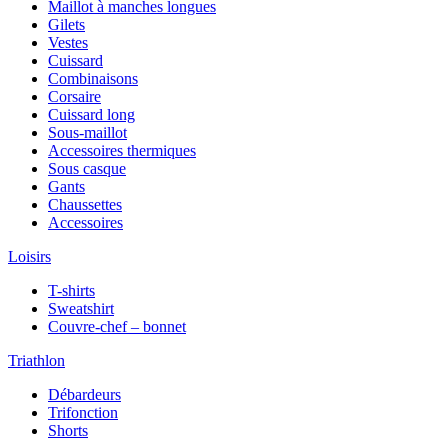
Maillot à manches longues
Gilets
Vestes
Cuissard
Combinaisons
Corsaire
Cuissard long
Sous-maillot
Accessoires thermiques
Sous casque
Gants
Chaussettes
Accessoires
Loisirs
T-shirts
Sweatshirt
Couvre-chef – bonnet
Triathlon
Débardeurs
Trifonction
Shorts