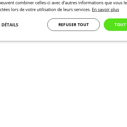
 peuvent combiner celles-ci avec d'autres informations que vous l
ectées lors de votre utilisation de leurs services.
En savoir plus
 DÉTAILS
REFUSER TOUT
TOUT
Statistiques
Marketing
Fonctionnalité
Nécessaires
Statistiques
Marketing
Fonctionnalité
Non classés
nt nécessaires habilitent des fonctionnalités de base du site Web telles que la connexion
s. Le site Web ne peut pas être utilisé correctement sans les cookies strictement nécess
Fournisseur
/
Expiration
Description
Domaine
1 jour
En interne, laravel utilise laravel_session pour ident
Laravel LLC
session pour un utilisateur
www.kalas.cc