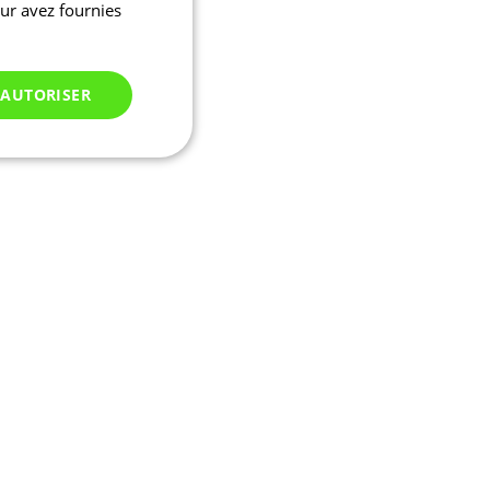
eur avez fournies
 AUTORISER
Non classés
 des utilisateurs et
aires.
ifier une instance de