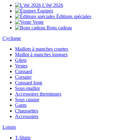
L'été 2026
Équipes
Éditions spéciales
Vente
Bons cadeau
Cyclisme
Maillots à manches courtes
Maillot à manches longues
Gilets
Vestes
Cuissard
Corsaire
Cuissard long
Sous-maillot
Accessoires thermiques
Sous casque
Gants
Chaussettes
Accessoires
Loisirs
T-Shirts