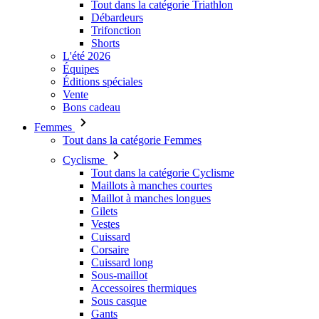
Tout dans la catégorie Triathlon
CookieScriptConse
Débardeurs
Trifonction
Shorts
L'été 2026
ipCountry
Équipes
Éditions spéciales
PHPSESSID
Vente
Bons cadeau
Femmes
Tout dans la catégorie Femmes
Cyclisme
Tout dans la catégorie Cyclisme
Maillots à manches courtes
Nom
Maillot à manches longues
Nom
Nom
Fourn
Gilets
webChangePopup
Vestes
_ga
_flt_target
kalas.f
Cuissard
LaVisitorId_a2Fs
Corsaire
Cuissard long
Sous-maillot
basketCookieId
Accessoires thermiques
Sous casque
_ga_BCY4SLMWBZ
Gants
_se20session