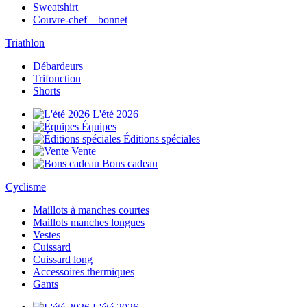
Sweatshirt
Couvre-chef – bonnet
Triathlon
Débardeurs
Trifonction
Shorts
L'été 2026
Équipes
Éditions spéciales
Vente
Bons cadeau
Cyclisme
Maillots à manches courtes
Maillots manches longues
Vestes
Cuissard
Cuissard long
Accessoires thermiques
Gants