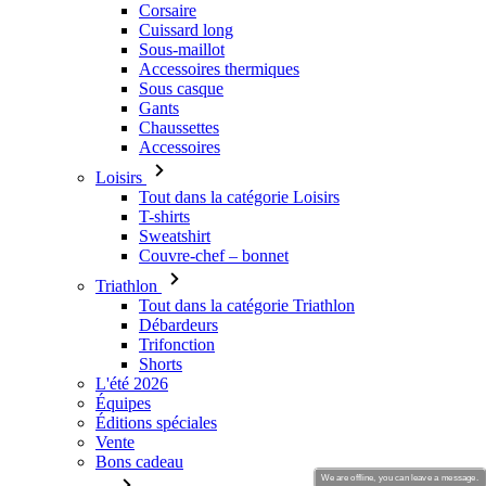
Corsaire
Cuissard long
Sous-maillot
Accessoires thermiques
Sous casque
Gants
Chaussettes
Accessoires
Loisirs
Tout dans la catégorie Loisirs
T-shirts
Sweatshirt
Couvre-chef – bonnet
Triathlon
Tout dans la catégorie Triathlon
Débardeurs
Trifonction
Shorts
L'été 2026
Équipes
Éditions spéciales
Vente
Bons cadeau
We are offline, you can leave a message.