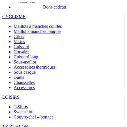
Bons cadeau
CYCLISME
Maillots à manches courtes
Maillot à manches longues
Gilets
Vestes
Cuissard
Corsaire
Cuissard long
Sous-maillot
Accessoires thermiques
Sous casque
Gants
Chaussettes
Accessoires
LOISIRS
T-Shirts
Sweatshirt
Couvre-chef – bonnet
TRIATHLON