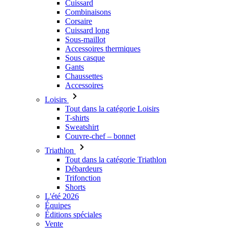
Cuissard
Combinaisons
Corsaire
Cuissard long
Sous-maillot
Accessoires thermiques
Sous casque
Gants
Chaussettes
Accessoires
Loisirs
Tout dans la catégorie Loisirs
T-shirts
Sweatshirt
Couvre-chef – bonnet
Triathlon
Tout dans la catégorie Triathlon
Débardeurs
Trifonction
Shorts
L'été 2026
Équipes
Éditions spéciales
Vente