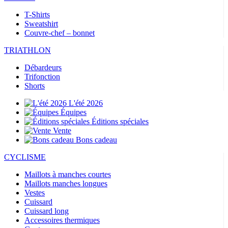
T-Shirts
Sweatshirt
Couvre-chef – bonnet
TRIATHLON
Débardeurs
Trifonction
Shorts
L'été 2026
Équipes
Éditions spéciales
Vente
Bons cadeau
CYCLISME
Maillots à manches courtes
Maillots manches longues
Vestes
Cuissard
Cuissard long
Accessoires thermiques