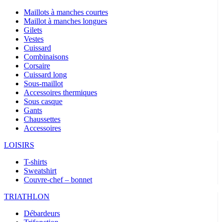
Maillots à manches courtes
Maillot à manches longues
Gilets
Vestes
Cuissard
Combinaisons
Corsaire
Cuissard long
Sous-maillot
Accessoires thermiques
Sous casque
Gants
Chaussettes
Accessoires
LOISIRS
T-shirts
Sweatshirt
Couvre-chef – bonnet
TRIATHLON
Débardeurs