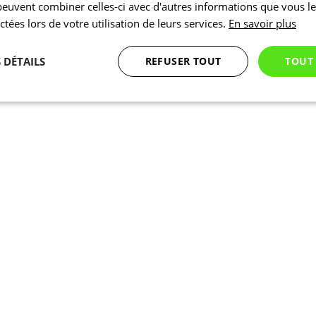
 peuvent combiner celles-ci avec d'autres informations que vous l
ectées lors de votre utilisation de leurs services.
En savoir plus
 DÉTAILS
REFUSER TOUT
TOUT
Statistiques
Marketing
Fonctionnalité
Nécessaires
Statistiques
Marketing
Fonctionnalité
Non classés
nt nécessaires habilitent des fonctionnalités de base du site Web telles que la connexion
s. Le site Web ne peut pas être utilisé correctement sans les cookies strictement nécess
Fournisseur
/
Expiration
Description
Domaine
1 jour
En interne, laravel utilise laravel_session pour ident
Laravel LLC
session pour un utilisateur
www.kalas.cc