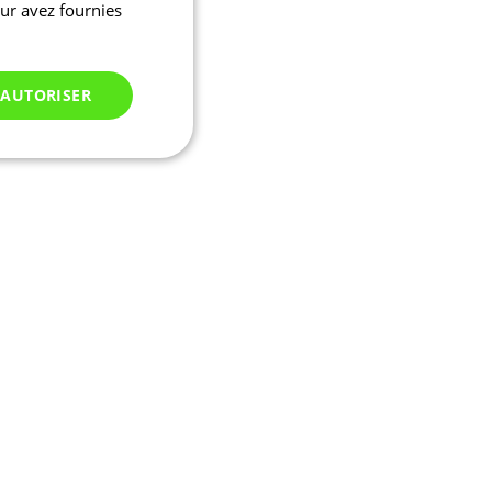
eur avez fournies
 AUTORISER
Non classés
 des utilisateurs et
aires.
ifier une instance de