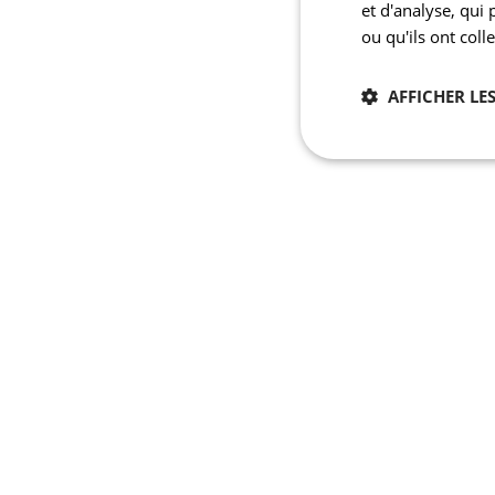
et d'analyse, qui
ou qu'ils ont coll
AFFICHER LES
Nécessaires
Les cookies stricteme
la gestion des compte
Nom
laravel_session