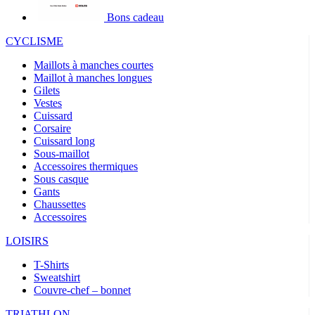
Bons cadeau
CYCLISME
Maillots à manches courtes
Maillot à manches longues
Gilets
Vestes
Cuissard
Corsaire
Cuissard long
Sous-maillot
Accessoires thermiques
Sous casque
Gants
Chaussettes
Accessoires
LOISIRS
T-Shirts
Sweatshirt
Couvre-chef – bonnet
TRIATHLON