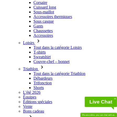
Corsaire
Cuissard long
Sous-maillot
Accessoires thermiques
Sous casque
Gants
Chaussettes
Accessoires
Loisirs
Tout dans la catégorie Loisirs
T-shirts
Sweatshirt
Couvre-chef – bonnet
Triathlon
Tout dans la catégorie Triathlon
Débardeurs
Trifonction
Shorts
L'été 2026
Équipes
Live Chat
Éditions spéciales
Vente
Bons cadeau
We are online, you can chat with us.