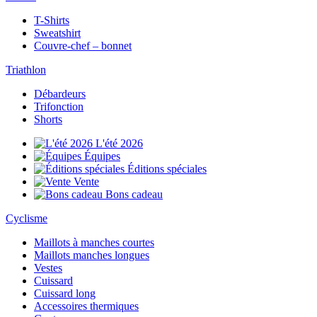
T-Shirts
Sweatshirt
Couvre-chef – bonnet
Triathlon
Débardeurs
Trifonction
Shorts
L'été 2026
Équipes
Éditions spéciales
Vente
Bons cadeau
Cyclisme
Maillots à manches courtes
Maillots manches longues
Vestes
Cuissard
Cuissard long
Accessoires thermiques