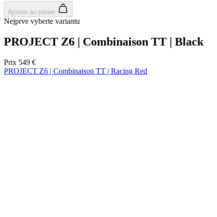
Fournisseur
/
Ajouter au panier
Nom
Expir
Domaine
Nejprve vyberte variantu
Fournisseur
Nom
Expiration
Description
webChangePopupShowed
www.kalas.cc
11 m
/
Domaine
PROJECT Z6 | Combinaison TT | Black
sema
Fournisseur
Nom
Expiration
Description
_ga
1 an 1
Ce nom de
Google LLC
/
Domaine
LaVisitorId_a2FsYXMubGFkZXNrLmNvbS8
.kalas.cc
Ses
mois
cookie est
.kalas.cc
Prix
549 €
associé à
_flt_target
kalas.fr
1 an
Tato cookies
Google
PROJECT Z6 | Combinaison TT | Racing Red
slouží k
Universal
zapamatování
Analytics - qui
souhlasu s
est une mise
marketingovými
NOUVEAU
à jour
cookies
importante
Été
du service
Aero Tight Fit
d'analyse le
plus
basketCookieId
.www.kalas.cc
NOUVEAU
couramment
sema
utilisé de
Été
6 j
Google. Ce
Aero Tight Fit
cookie est
utilisé pour
Sélectionnez la taille:
distinguer les
utilisateurs
uniques en
2/S
attribuant un
3/M
numéro
4/L
généré
aléatoirement
5/XL
comme
6/XXL