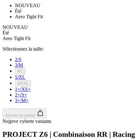
Script.com
NOUVEAU
pour
Été
mémoriser le
Aero Tight Fit
préférences d
consentemen
des visiteurs
NOUVEAU
Google
en matière de
Été
Privacy Policy
cookies. Il est
Aero Tight Fit
nécessaire qu
la bannière d
cookies
Sélectionnez la taille:
Cookie-
Script.com
2/S
fonctionne
3/M
correctement.
4/L
ipCountry
www.kalas.cc
11 mois 4
Utilisé pour
5/XL
semaines
stocker le pay
de l'utilisateu
6/XXL
en fonction d
1+/XS+
son adresse I
2+/S+
pour faciliter
les
3+/M+
transactions e
les services
localisés.
Ajouter au panier
Nejprve vyberte variantu
PHPSESSID
Session
Cookie génér
PHP.net
par des
www.kalas.cc
applications
PROJECT Z6 | Combinaison RR | Racing
basées sur le