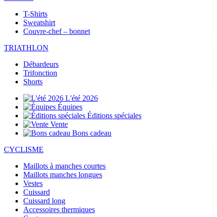
T-Shirts
Sweatshirt
Couvre-chef – bonnet
TRIATHLON
Débardeurs
Trifonction
Shorts
L'été 2026
Équipes
Éditions spéciales
Vente
Bons cadeau
CYCLISME
Maillots à manches courtes
Maillots manches longues
Vestes
Cuissard
Cuissard long
Accessoires thermiques