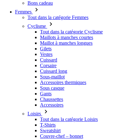
Tout dans la catégorie Cyclisme
Maillots à manches courtes
Maillot à manches longues
Gilets
Vestes
Cuissard
Corsaire
Cuissard long
Sous-maillot
Accessoires thermiques
Sous casque
Gants
Chaussettes
Accessoires
Loisirs
Tout dans la catégorie Loisirs
T-Shirts
Sweatshirt
Couvre-chef – bonnet
Triathlon
Tout dans la catégorie Triathlon
Débardeurs
Trifonction