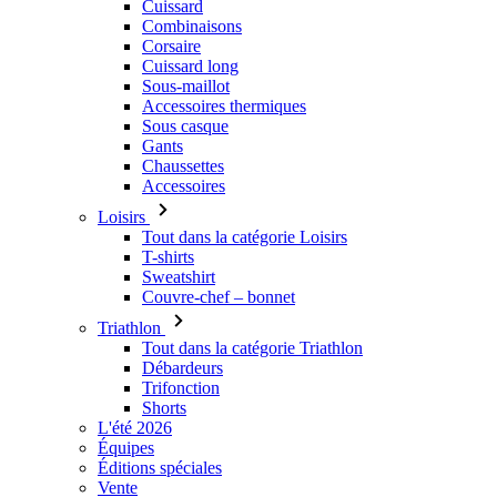
Accessoires thermiques
Sous casque
Gants
Chaussettes
Accessoires
Loisirs
Tout dans la catégorie Loisirs
T-shirts
Sweatshirt
Couvre-chef – bonnet
Triathlon
Tout dans la catégorie Triathlon
Débardeurs
Trifonction
Shorts
L'été 2026
Équipes
Éditions spéciales
Vente
Bons cadeau
Femmes
Tout dans la catégorie Femmes
Cyclisme