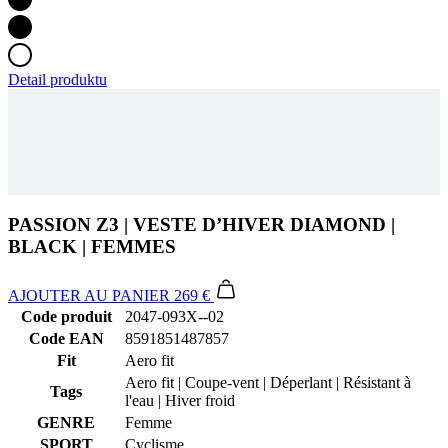
PASSION Z3 | VESTE D’HIVER DIAMOND |
BLACK | FEMMES
AJOUTER AU PANIER
269 €
Code produit
2047-093X--02
Code EAN
8591851487857
Fit
Aero fit
Aero fit | Coupe-vent | Déperlant | Résistant à
Tags
l'eau | Hiver froid
GENRE
Femme
SPORT
Cyclisme
COLLECTION
PASSION
TISSU
W&W DIAMOND
PRINCIPAL
TAILLE
2