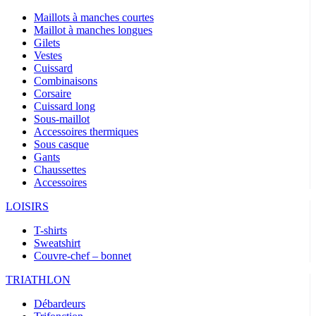
Maillots à manches courtes
Maillot à manches longues
Gilets
Vestes
Cuissard
Combinaisons
Corsaire
Cuissard long
Sous-maillot
Accessoires thermiques
Sous casque
Gants
Chaussettes
Accessoires
LOISIRS
T-shirts
Sweatshirt
Couvre-chef – bonnet
TRIATHLON
Débardeurs