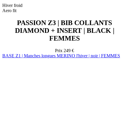
DIAMOND + INSERT | BLACK |
FEMMES
Prix
249 €
BASE Z1 | Manches longues MERINO l'hiver | noir | FEMMES