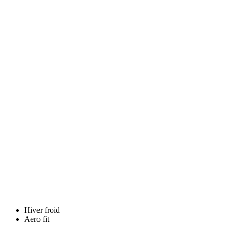
Hiver froid
Aero fit
Hiver froid
Aero fit
PASSION Z3 | BIB COLLANTS