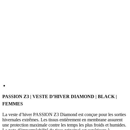
PASSION Z3 | VESTE D’HIVER DIAMOND | BLACK |
FEMMES
La veste d’hiver PASSION Z3 Diamond est conçue pour les sorties
hivernales extrêmes. Les tissus entièrement en membrane assurent
une protection maximale contre les temps les plus froids et humides.
La note d’imperméabilité du tissu principal est supérieure à
10 000 mm/24 h, ce qui désigne un niveau élevé de résistance à
l’eau. Cette veste bénéficie également d’un col plus durable, de
poignets mieux ajustés et de nouveaux caches pour la fermeture à
glissière intégrale dissimulée. Les éléments réfléchissants