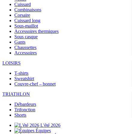
Cuissard
Combinaisons
Corsaire
Cuissard long
Sous-maillot
Accessoires thermiques
Sous casque
Gants
Chaussettes
Accessoires
LOISIRS
T-shirts
Sweatshirt
Couvre-chef – bonnet
TRIATHLON
Débardeurs
Trifonction
Shorts
L'été 2026
Équipes