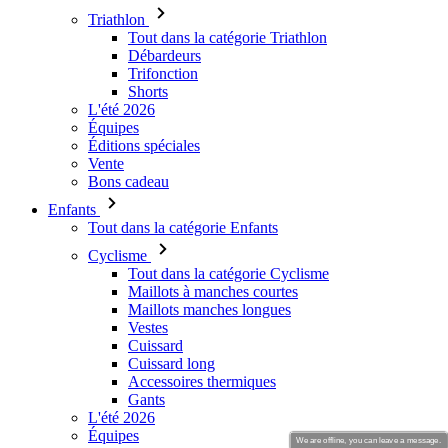
Shorts
L'été 2026
Équipes
Éditions spéciales
Vente
Bons cadeau
Enfants
Tout dans la catégorie Enfants
Cyclisme
Tout dans la catégorie Cyclisme
Maillots à manches courtes
Maillots manches longues
Vestes
Cuissard
Cuissard long
Accessoires thermiques
Gants
L'été 2026
Équipes
Vente
Éditions spéciales
Bons cadeau
Design personnalisé
Histoires
We are offline, you can leave a message.