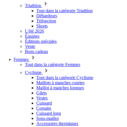
Shorts
L'été 2026
Équipes
Éditions spéciales
Vente
Bons cadeau
Femmes
Tout dans la catégorie Femmes
Cyclisme
Tout dans la catégorie Cyclisme
Maillots à manches courtes
Maillot à manches longues
Gilets
Vestes
Cuissard
Corsaire
Cuissard long
Sous-maillot
Accessoires thermiques
Sous casque
Gants
Chaussettes
Accessoires