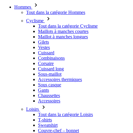
Tout dans la catégorie Cyclisme
Maillots à manches courtes
Maillot à manches longues
Gilets
Vestes
Cuissard
Combinaisons
Corsaire
Cuissard long
Sous-maillot
Accessoires thermiques
Sous casque
Gants
Chaussettes
Accessoires
Loisirs
Tout dans la catégorie Loisirs
T-shirts
Sweatshirt
Couvre-chef – bonnet
Triathlon
Tout dans la catégorie Triathlon
Débardeurs
Trifonction