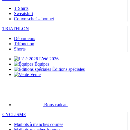
T-Shirts
Sweatshirt
Couvre-chef – bonnet
TRIATHLON
Débardeurs
Trifonction
Shorts
L'été 2026
Équipes
Éditions spéciales
Vente
Bons cadeau
CYCLISME
Maillots à manches courtes
Maillots manches longues
Vestes
Cuissard
Cuissard long
Accessoires thermiques