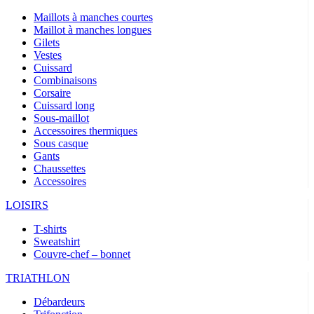
Maillots à manches courtes
Maillot à manches longues
Gilets
Vestes
Cuissard
Combinaisons
Corsaire
Cuissard long
Sous-maillot
Accessoires thermiques
Sous casque
Gants
Chaussettes
Accessoires
LOISIRS
T-shirts
Sweatshirt
Couvre-chef – bonnet
TRIATHLON
Débardeurs