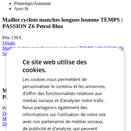
Printemps/Automne
Aero fit
Maillot cycliste manches longues homme TEMPS |
PASSION Z6 Petrol Blue
Prix
139 €
Détails
Maillot cycliste manches longues homme TEMPS | PASSION Z6
Solar Orange
Ce site web utilise des
cookies.
NOUVEAU
Printemps/Automne
Les cookies nous permettent de
Aero fit
personnaliser le contenu et les annonces,
Maillot cycliste manches longues homme TEMPS |
d'offrir des fonctionnalités relatives aux
PASSION Z6 Solar Orange
médias sociaux et d'analyser notre trafic.
Nous partageons également des
Prix
139 €
Détails
informations sur l'utilisation de notre site
Maillot cycliste manches longues homme TEMPS | PASSION Z6
avec nos partenaires de médias sociaux,
Desert Peach
de publicité et d'analyse, qui peuvent