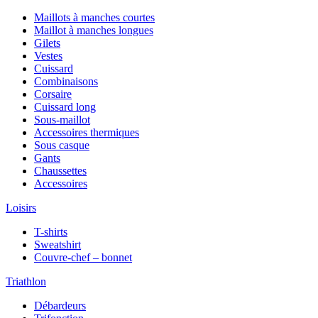
Maillots à manches courtes
Maillot à manches longues
Gilets
Vestes
Cuissard
Combinaisons
Corsaire
Cuissard long
Sous-maillot
Accessoires thermiques
Sous casque
Gants
Chaussettes
Accessoires
Loisirs
T-shirts
Sweatshirt
Couvre-chef – bonnet
Triathlon
Débardeurs