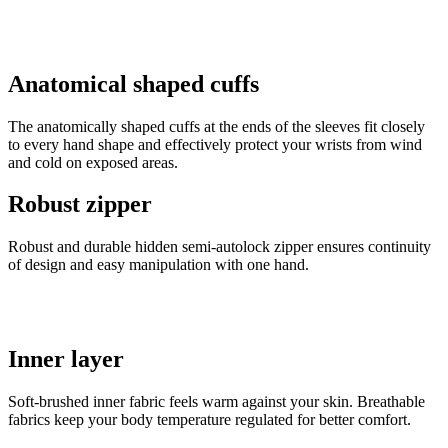
langage PHP. 
s'agit d'un
identifiant à
usage général
utilisé pour
gérer les
Anatomical shaped cuffs
variables de
session
utilisateur. Il
The anatomically shaped cuffs at the ends of the sleeves fit closely
s'agit
normalement
to every hand shape and effectively protect your wrists from wind
d'un nombre
and cold on exposed areas.
généré de
manière
aléatoire, la
Robust zipper
façon dont il
est utilisé peu
être spécifiqu
Robust and durable hidden semi-autolock zipper ensures continuity
au site, mais
of design and easy manipulation with one hand.
un bon
exemple est l
maintien d'u
statut de
connexion
pour un
utilisateur
Inner layer
entre les
pages.
Soft-brushed inner fabric feels warm against your skin. Breathable
fabrics keep your body temperature regulated for better comfort.