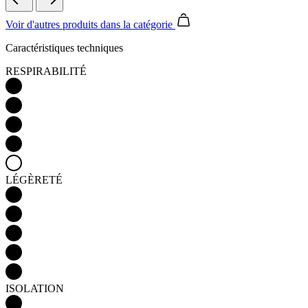
Voir d'autres produits
dans la catégorie
Caractéristiques techniques
Nécessaires
Statistiques
Marketing
Fonctionnalité
Non classés
RESPIRABILITÉ
Les cookies strictement nécessaires habilitent des
fonctionnalités de base du site Web telles que la
connexion des utilisateurs et la gestion des comptes.
Le site Web ne peut pas être utilisé correctement
sans les cookies strictement nécessaires.
Fournisseur
/
Nom
Expiration
Description
Domaine
LÉGÈRETÉ
laravel_session
1 jour
En interne,
Laravel LLC
laravel utilise
www.kalas.cc
laravel_sessi
pour identifie
une instance
de session
pour un
utilisateur
CookieScriptConsent
5 mois 3
Ce cookie est
CookieScript
semaines
utilisé par le
ISOLATION
.kalas.cc
service
Cookie-