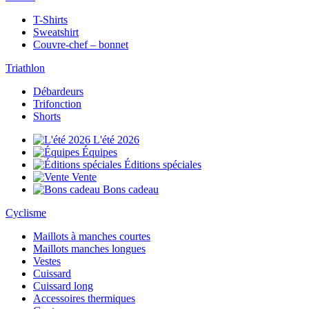
T-Shirts
Sweatshirt
Couvre-chef – bonnet
Triathlon
Débardeurs
Trifonction
Shorts
L'été 2026
Équipes
Éditions spéciales
Vente
Bons cadeau
Cyclisme
Maillots à manches courtes
Maillots manches longues
Vestes
Cuissard
Cuissard long
Accessoires thermiques