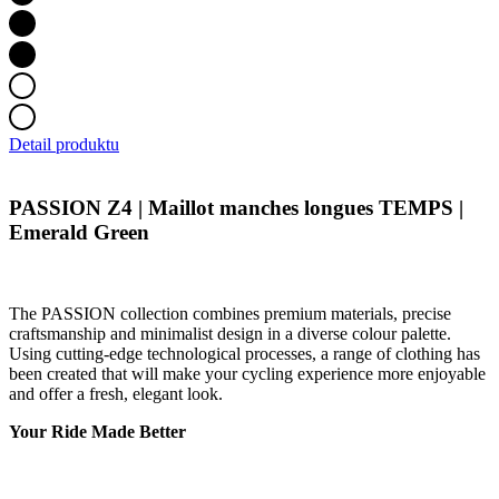
Script.com
pour
mémoriser le
préférences d
consentemen
des visiteurs
Google
en matière de
Privacy Policy
cookies. Il est
nécessaire qu
Detail produktu
la bannière d
cookies
Cookie-
Script.com
PASSION Z4 | Maillot manches longues TEMPS |
fonctionne
Emerald Green
correctement.
ipCountry
www.kalas.cc
11 mois 4
Utilisé pour
semaines
stocker le pay
de l'utilisateu
en fonction d
The PASSION collection combines premium materials, precise
son adresse I
craftsmanship and minimalist design in a diverse colour palette.
pour faciliter
Using cutting-edge technological processes, a range of clothing has
les
been created that will make your cycling experience more enjoyable
transactions e
les services
and offer a fresh, elegant look.
localisés.
Your Ride Made Better
PHPSESSID
Session
Cookie génér
PHP.net
par des
www.kalas.cc
applications
basées sur le