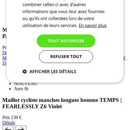
combiner celles-ci avec d'autres
NOUVEAU
informations que vous leur avez fournies
Printemps/Automne
ou qu'ils ont collectées lors de votre
Aero fit
utilisation de leurs services.
En savoir plus
Maillot cycliste manches longues homme TEMPS |
PASSION Z6 Desert Peach
TOUT AUTORISER
Prix
139 €
Détails
REFUSER TOUT
Maillot cycliste manches longues homme TEMPS | FEARLESSLY
Z6 Violet
AFFICHER LES DÉTAILS
Collection Spéciale
Nécessaires
Statistiques
NOUVEAU
Aero fit
Maillot cycliste manches longues homme TEMPS |
FEARLESSLY Z6 Violet
Marketing
Fonctionnalité
Non
classés
Prix
139 €
Détails