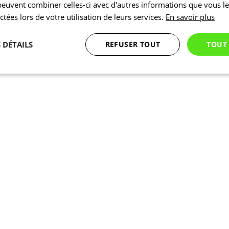
 peuvent combiner celles-ci avec d'autres informations que vous l
ectées lors de votre utilisation de leurs services.
En savoir plus
 DÉTAILS
REFUSER TOUT
TOUT
Statistiques
Marketing
Fonctionnalité
Nécessaires
Statistiques
Marketing
Fonctionnalité
Non classés
nt nécessaires habilitent des fonctionnalités de base du site Web telles que la connexion
s. Le site Web ne peut pas être utilisé correctement sans les cookies strictement nécess
Fournisseur
/
Expiration
Description
Domaine
1 jour
En interne, laravel utilise laravel_session pour ident
Laravel LLC
session pour un utilisateur
www.kalas.cc