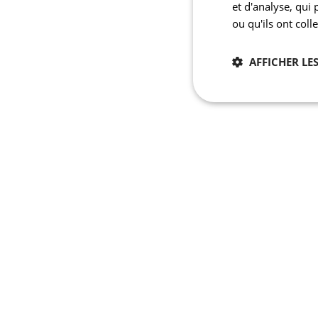
et d'analyse, qui
ou qu'ils ont coll
AFFICHER LES
Nécessaires
Les cookies stricteme
la gestion des compte
Nom
laravel_session