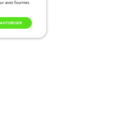
eur avez fournies
 AUTORISER
Non classés
 des utilisateurs et
aires.
ifier une instance de