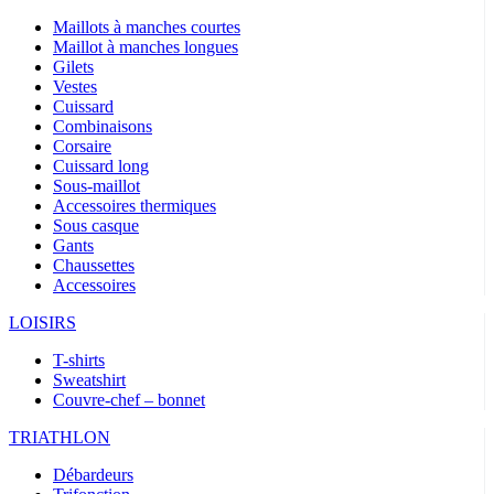
Maillots à manches courtes
Maillot à manches longues
Gilets
Vestes
Cuissard
Combinaisons
Corsaire
Cuissard long
Sous-maillot
Accessoires thermiques
Sous casque
Gants
Chaussettes
Accessoires
LOISIRS
T-shirts
Sweatshirt
Couvre-chef – bonnet
TRIATHLON
Débardeurs