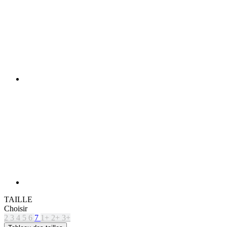
TAILLE
Choisir
2
3
4
5
6
7
1+
2+
3+