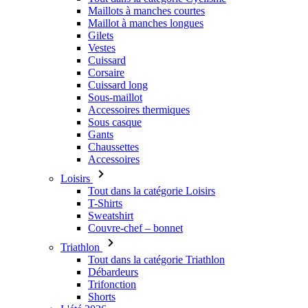
Maillots à manches courtes
Maillot à manches longues
Gilets
Vestes
Cuissard
Corsaire
Cuissard long
Sous-maillot
Accessoires thermiques
Sous casque
Gants
Chaussettes
Accessoires
Loisirs
Tout dans la catégorie Loisirs
T-Shirts
Sweatshirt
Couvre-chef – bonnet
Triathlon
Tout dans la catégorie Triathlon
Débardeurs
Trifonction
Shorts