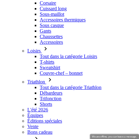
Corsaire
Cuissard long
Sous-maillot
Accessoires thermiques
Sous casque
Gants
Chaussettes
Accessoires
Loisirs
Tout dans la catégorie Loisirs
T-shirts
Sweatshirt
Couvre-chef – bonnet
Triathlon
Tout dans la catégorie Triathlon
Débardeurs
Trifonction
Shorts
L'été 2026
Équipes
Éditions spéciales
Vente
Bons cadeau
We are offline, you can leave a message.