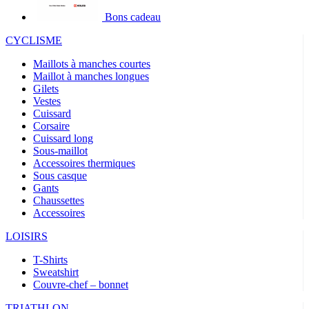
Bons cadeau
CYCLISME
Maillots à manches courtes
Maillot à manches longues
Gilets
Vestes
Cuissard
Corsaire
Cuissard long
Sous-maillot
Accessoires thermiques
Sous casque
Gants
Chaussettes
Accessoires
LOISIRS
T-Shirts
Sweatshirt
Couvre-chef – bonnet
TRIATHLON