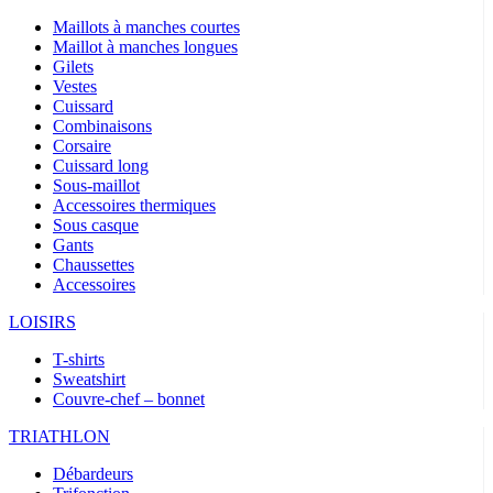
Maillots à manches courtes
Maillot à manches longues
Gilets
Vestes
Cuissard
Combinaisons
Corsaire
Cuissard long
Sous-maillot
Accessoires thermiques
Sous casque
Gants
Chaussettes
Accessoires
LOISIRS
T-shirts
Sweatshirt
Couvre-chef – bonnet
TRIATHLON
Débardeurs