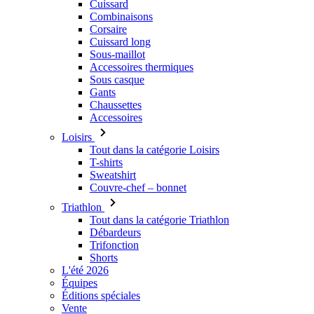
Cuissard
Combinaisons
Corsaire
Cuissard long
Sous-maillot
Accessoires thermiques
Sous casque
Gants
Chaussettes
Accessoires
Loisirs
Tout dans la catégorie Loisirs
T-shirts
Sweatshirt
Couvre-chef – bonnet
Triathlon
Tout dans la catégorie Triathlon
Débardeurs
Trifonction
Shorts
L'été 2026
Équipes
Éditions spéciales
Vente