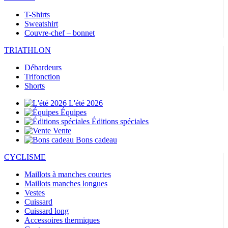
T-Shirts
Sweatshirt
Couvre-chef – bonnet
TRIATHLON
Débardeurs
Trifonction
Shorts
L'été 2026
Équipes
Éditions spéciales
Vente
Bons cadeau
CYCLISME
Maillots à manches courtes
Maillots manches longues
Vestes
Cuissard
Cuissard long
Accessoires thermiques