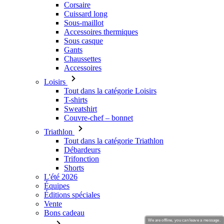
Corsaire
Cuissard long
Sous-maillot
Accessoires thermiques
Sous casque
Gants
Chaussettes
Accessoires
Loisirs
Tout dans la catégorie Loisirs
T-shirts
Sweatshirt
Couvre-chef – bonnet
Triathlon
Tout dans la catégorie Triathlon
Débardeurs
Trifonction
Shorts
L'été 2026
Équipes
Éditions spéciales
Vente
Bons cadeau
We are offline, you can leave a message.