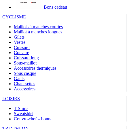
Bons cadeau
CYCLISME
Maillots à manches courtes
Maillot à manches longues
Gilets
Vestes
Cuissard
Corsaire
Cuissard long
Sous-maillot
Accessoires thermiques
Sous casque
Gants
Chaussettes
Accessoires
LOISIRS
T-Shirts
Sweatshirt
Couvre-chef – bonnet
TRIATHLON