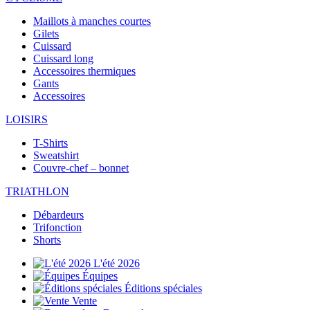
Maillots à manches courtes
Gilets
Cuissard
Cuissard long
Accessoires thermiques
Gants
Accessoires
LOISIRS
T-Shirts
Sweatshirt
Couvre-chef – bonnet
TRIATHLON
Débardeurs
Trifonction
Shorts
L'été 2026
Équipes
Éditions spéciales
Vente