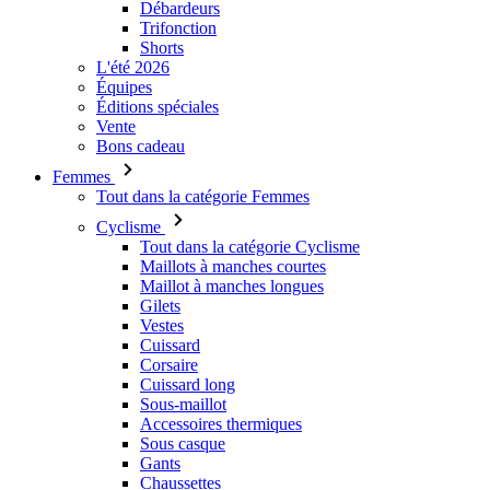
Débardeurs
Trifonction
Shorts
L'été 2026
Équipes
Éditions spéciales
Vente
Bons cadeau
Femmes
Tout dans la catégorie Femmes
Cyclisme
Tout dans la catégorie Cyclisme
Maillots à manches courtes
Maillot à manches longues
Gilets
Vestes
Cuissard
Corsaire
Cuissard long
Sous-maillot
Accessoires thermiques
Sous casque
Gants
Chaussettes