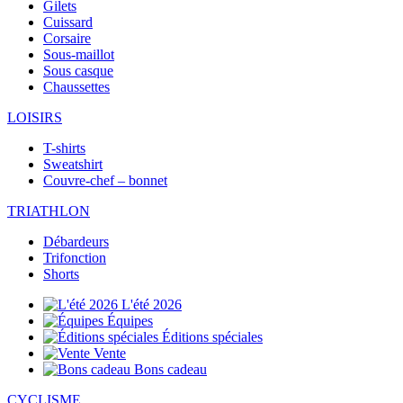
Gilets
Cuissard
Corsaire
Sous-maillot
Sous casque
Chaussettes
LOISIRS
T-shirts
Sweatshirt
Couvre-chef – bonnet
TRIATHLON
Débardeurs
Trifonction
Shorts
L'été 2026
Équipes
Éditions spéciales
Vente
Bons cadeau
CYCLISME