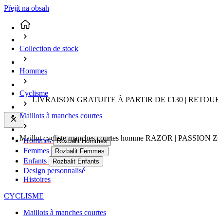
Přejít na obsah
Collection de stock
Hommes
Cyclisme
LIVRAISON GRATUITE À PARTIR DE €130 | RETO
Maillots à manches courtes
Maillot cycliste manches courtes homme RAZOR | PASSION 
Hommes
Rozbalit Hommes
Femmes
Rozbalit Femmes
Enfants
Rozbalit Enfants
Design personnalisé
Histoires
CYCLISME
Maillots à manches courtes