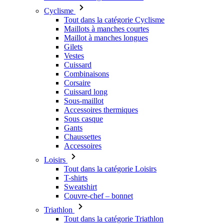
Cyclisme
Tout dans la catégorie Cyclisme
Maillots à manches courtes
Maillot à manches longues
Gilets
Vestes
Cuissard
Combinaisons
Corsaire
Cuissard long
Sous-maillot
Accessoires thermiques
Sous casque
Gants
Chaussettes
Accessoires
Loisirs
Tout dans la catégorie Loisirs
T-shirts
Sweatshirt
Couvre-chef – bonnet
Triathlon
Tout dans la catégorie Triathlon