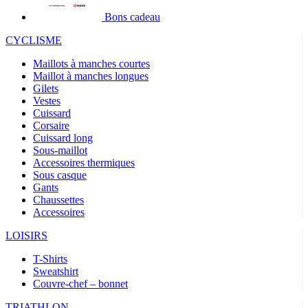
Bons cadeau
CYCLISME
Maillots à manches courtes
Maillot à manches longues
Gilets
Vestes
Cuissard
Corsaire
Cuissard long
Sous-maillot
Accessoires thermiques
Sous casque
Gants
Chaussettes
Accessoires
LOISIRS
T-Shirts
Sweatshirt
Couvre-chef – bonnet
TRIATHLON