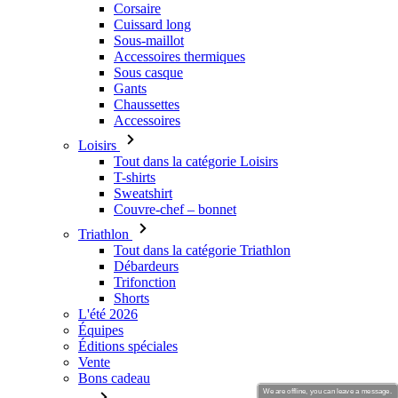
Corsaire
Cuissard long
Sous-maillot
Accessoires thermiques
Sous casque
Gants
Chaussettes
Accessoires
Loisirs
Tout dans la catégorie Loisirs
T-shirts
Sweatshirt
Couvre-chef – bonnet
Triathlon
Tout dans la catégorie Triathlon
Débardeurs
Trifonction
Shorts
L'été 2026
Équipes
Éditions spéciales
Vente
Bons cadeau
We are offline, you can leave a message.