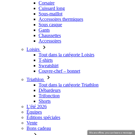
Corsaire
Cuissard long
Sous-maillot
Accessoires thermiques
Sous casque
Gants
Chaussettes
Accessoires
Loisirs
Tout dans la catégorie Loisirs
T-shirts
Sweatshirt
Couvre-chef – bonnet
Triathlon
Tout dans la catégorie Triathlon
Débardeurs
Trifonction
Shorts
L'été 2026
Équipes
Éditions spéciales
Vente
Bons cadeau
We are offline, you can leave a message.