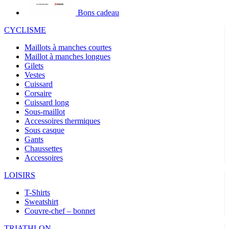
Bons cadeau
CYCLISME
Maillots à manches courtes
Maillot à manches longues
Gilets
Vestes
Cuissard
Corsaire
Cuissard long
Sous-maillot
Accessoires thermiques
Sous casque
Gants
Chaussettes
Accessoires
LOISIRS
T-Shirts
Sweatshirt
Couvre-chef – bonnet
TRIATHLON