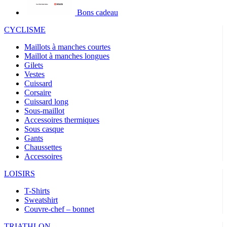
Bons cadeau
CYCLISME
Maillots à manches courtes
Maillot à manches longues
Gilets
Vestes
Cuissard
Corsaire
Cuissard long
Sous-maillot
Accessoires thermiques
Sous casque
Gants
Chaussettes
Accessoires
LOISIRS
T-Shirts
Sweatshirt
Couvre-chef – bonnet
TRIATHLON