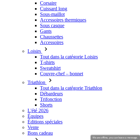
Corsaire
Cuissard long
Sous-maillot
Accessoires thermiques
Sous casque
Gants
Chaussettes
Accessoires
Loisirs
Tout dans la catégorie Loisirs
T-shirts
Sweatshirt
Couvre-chef – bonnet
Triathlon
Tout dans la catégorie Triathlon
Débardeurs
Trifonction
Shorts
L'été 2026
Équipes
Éditions spéciales
Vente
Bons cadeau
We are offline, you can leave a message.