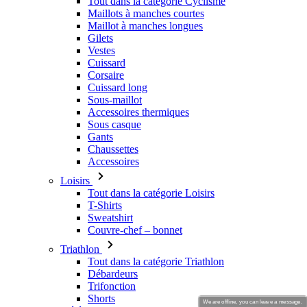
Tout dans la catégorie Cyclisme
Maillots à manches courtes
Maillot à manches longues
Gilets
Vestes
Cuissard
Corsaire
Cuissard long
Sous-maillot
Accessoires thermiques
Sous casque
Gants
Chaussettes
Accessoires
Loisirs
Tout dans la catégorie Loisirs
T-Shirts
Sweatshirt
Couvre-chef – bonnet
Triathlon
Tout dans la catégorie Triathlon
Débardeurs
Trifonction
Shorts
We are offline, you can leave a message.