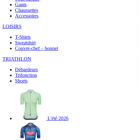
Gants
Chaussettes
Accessoires
LOISIRS
T-Shirts
Sweatshirt
Couvre-chef – bonnet
TRIATHLON
Débardeurs
Trifonction
Shorts
L'été 2026