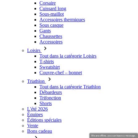
Corsaire
Cuissard long
Sous-maillot
Accessoires thermiques
Sous casque
Gants
Chaussettes
Accessoires
Loisirs
Tout dans la catégorie Loisirs
T-shirts
Sweatshirt
Couvre-chef – bonnet
Triathlon
Tout dans la catégorie Triathlon
Débardeurs
Trifonction
Shorts
L'été 2026
Équipes
Éditions spéciales
Vente
Bons cadeau
We are offline, you can leave a message.