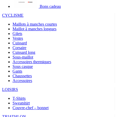
Bons cadeau
CYCLISME
Maillots à manches courtes
Maillot à manches longues
Gilets
Vestes
Cuissard
Corsaire
Cuissard long
Sous-maillot
Accessoires thermiques
Sous casque
Gants
Chaussettes
Accessoires
LOISIRS
T-Shirts
Sweatshirt
Couvre-chef – bonnet
TRIATHLON