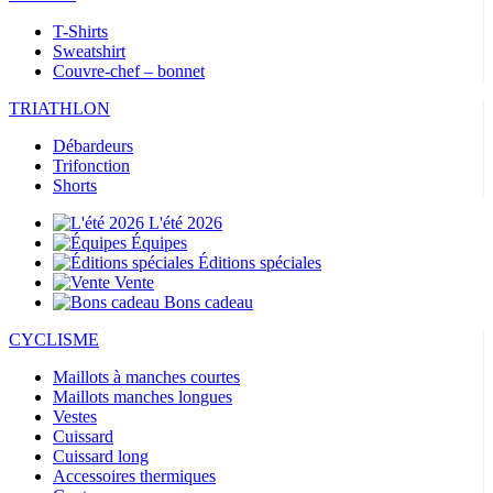
T-Shirts
Sweatshirt
Couvre-chef – bonnet
TRIATHLON
Débardeurs
Trifonction
Shorts
L'été 2026
Équipes
Éditions spéciales
Vente
Bons cadeau
CYCLISME
Maillots à manches courtes
Maillots manches longues
Vestes
Cuissard
Cuissard long
Accessoires thermiques