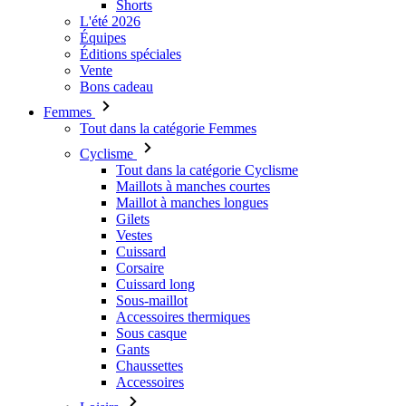
Bons cadeau
Femmes
Tout dans la catégorie Femmes
Cyclisme
Tout dans la catégorie Cyclisme
Maillots à manches courtes
Maillot à manches longues
Gilets
Vestes
Cuissard
Corsaire
Cuissard long
Sous-maillot
Accessoires thermiques
Sous casque
Gants
Chaussettes
Accessoires
Loisirs
Tout dans la catégorie Loisirs
T-Shirts
Sweatshirt
Couvre-chef – bonnet