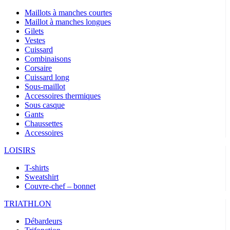
Maillots à manches courtes
Maillot à manches longues
Gilets
Vestes
Cuissard
Combinaisons
Corsaire
Cuissard long
Sous-maillot
Accessoires thermiques
Sous casque
Gants
Chaussettes
Accessoires
LOISIRS
T-shirts
Sweatshirt
Couvre-chef – bonnet
TRIATHLON
Débardeurs