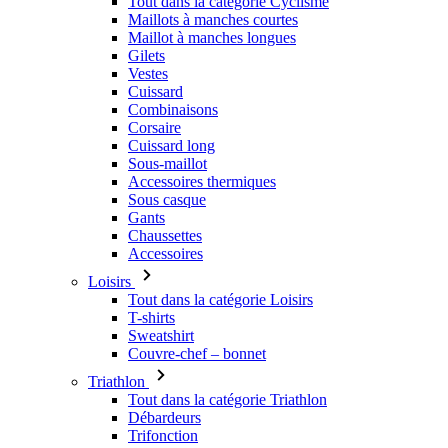
Cuissard
Combinaisons
Corsaire
Cuissard long
Sous-maillot
Accessoires thermiques
Sous casque
Gants
Chaussettes
Accessoires
Loisirs
Tout dans la catégorie Loisirs
T-shirts
Sweatshirt
Couvre-chef – bonnet
Triathlon
Tout dans la catégorie Triathlon
Débardeurs
Trifonction
Shorts
L'été 2026
Équipes
Éditions spéciales
Vente