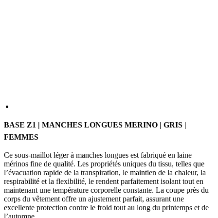
BASE Z1 | MANCHES LONGUES MERINO | GRIS |
FEMMES
Ce sous-maillot léger à manches longues est fabriqué en laine
mérinos fine de qualité. Les propriétés uniques du tissu, telles que
l’évacuation rapide de la transpiration, le maintien de la chaleur, la
respirabilité et la flexibilité, le rendent parfaitement isolant tout en
maintenant une température corporelle constante. La coupe près du
corps du vêtement offre un ajustement parfait, assurant une
excellente protection contre le froid tout au long du printemps et de
l’automne.
TAILLE
1
2
3
4
5
6
Tableau des tailles