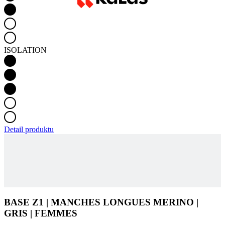
ISOLATION
Detail produktu
BASE Z1 | MANCHES LONGUES MERINO |
GRIS | FEMMES
AJOUTER AU PANIER
69,90 €
Code produit
4647-612X--05
Code EAN
8591851451384