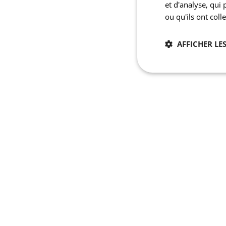
et d'analyse, qui
ou qu'ils ont coll
AFFICHER LES
Nécessaires
Les cookies stricteme
la gestion des compte
Nom
laravel_session