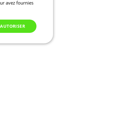
eur avez fournies
 AUTORISER
Non classés
 des utilisateurs et
aires.
ifier une instance de