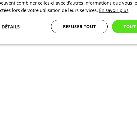
 peuvent combiner celles-ci avec d'autres informations que vous l
ectées lors de votre utilisation de leurs services.
En savoir plus
 DÉTAILS
REFUSER TOUT
TOUT
Statistiques
Marketing
Fonctionnalité
Nécessaires
Statistiques
Marketing
Fonctionnalité
Non classés
nt nécessaires habilitent des fonctionnalités de base du site Web telles que la connexion
s. Le site Web ne peut pas être utilisé correctement sans les cookies strictement nécess
Fournisseur
/
Expiration
Description
Domaine
1 jour
En interne, laravel utilise laravel_session pour ident
Laravel LLC
session pour un utilisateur
www.kalas.cc