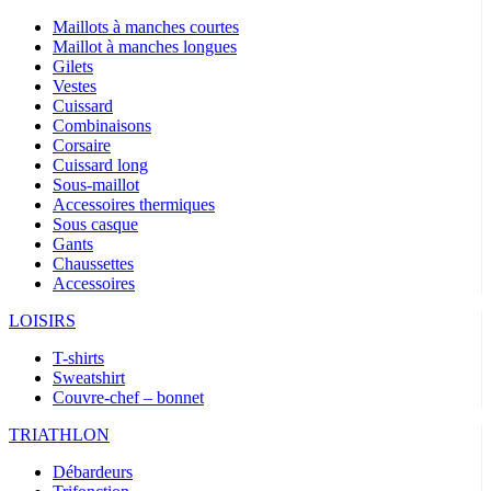
Maillots à manches courtes
Maillot à manches longues
Gilets
Vestes
Cuissard
Combinaisons
Corsaire
Cuissard long
Sous-maillot
Accessoires thermiques
Sous casque
Gants
Chaussettes
Accessoires
LOISIRS
T-shirts
Sweatshirt
Couvre-chef – bonnet
TRIATHLON
Débardeurs