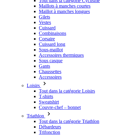
Cuissard
Combinaisons
Corsaire
Cuissard long
Sous-maillot
Accessoires thermiques
Sous casque
Gants
Chaussettes
Accessoires
Loisirs
Tout dans la catégorie Loisirs
T-shirts
Sweatshirt
Couvre-chef – bonnet
Triathlon
Tout dans la catégorie Triathlon
Débardeurs
Trifonction
Shorts
L'été 2026
Équipes
Éditions spéciales
Vente