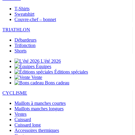
T-Shirts
Sweatshirt
Couvre-chef – bonnet
TRIATHLON
Débardeurs
Trifonction
Shorts
L'été 2026
Équipes
Éditions spéciales
Vente
Bons cadeau
CYCLISME
Maillots à manches courtes
Maillots manches longues
Vestes
Cuissard
Cuissard long
Accessoires thermiques