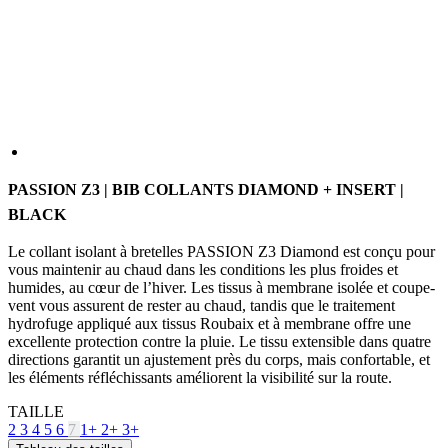
PASSION Z3 | BIB COLLANTS DIAMOND + INSERT |
BLACK
Le collant isolant à bretelles PASSION Z3 Diamond est conçu pour
vous maintenir au chaud dans les conditions les plus froides et
humides, au cœur de l’hiver. Les tissus à membrane isolée et coupe-
vent vous assurent de rester au chaud, tandis que le traitement
hydrofuge appliqué aux tissus Roubaix et à membrane offre une
excellente protection contre la pluie. Le tissu extensible dans quatre
directions garantit un ajustement près du corps, mais confortable, et
les éléments réfléchissants améliorent la visibilité sur la route.
TAILLE
2
3
4
5
6
7
1+
2+
3+
Tableau des tailles
Épuisé
Livraison gratuite