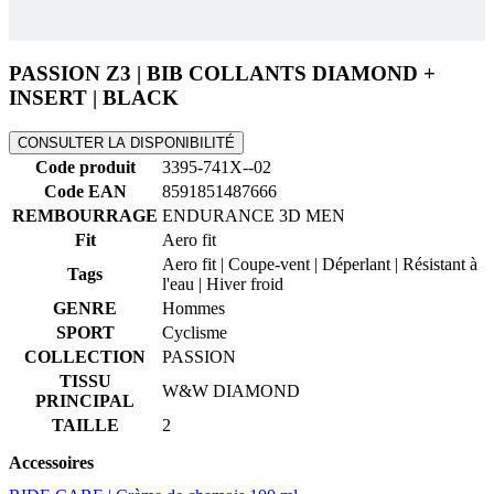
INSERT | BLACK
CONSULTER LA DISPONIBILITÉ
Code produit
3395-741X--02
Code EAN
8591851487666
REMBOURRAGE
ENDURANCE 3D MEN
Fit
Aero fit
Aero fit | Coupe-vent | Déperlant | Résistant à
Tags
l'eau | Hiver froid
GENRE
Hommes
SPORT
Cyclisme
COLLECTION
PASSION
TISSU
W&W DIAMOND
PRINCIPAL
TAILLE
2
Accessoires
RIDE CARE | Crème de chamois 100 ml