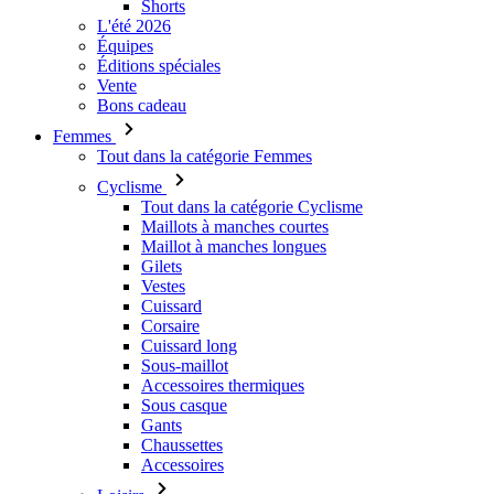
Bons cadeau
Femmes
Tout dans la catégorie Femmes
Cyclisme
Tout dans la catégorie Cyclisme
Maillots à manches courtes
Maillot à manches longues
Gilets
Vestes
Cuissard
Corsaire
Cuissard long
Sous-maillot
Accessoires thermiques
Sous casque
Gants
Chaussettes
Accessoires
Loisirs
Tout dans la catégorie Loisirs
T-Shirts
Sweatshirt
Couvre-chef – bonnet