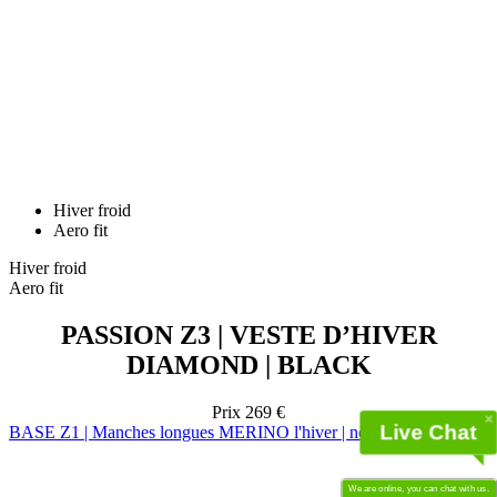
Hiver froid
Aero fit
Hiver froid
Aero fit
PASSION Z3 | VESTE D’HIVER
DIAMOND | BLACK
Prix
269 €
BASE Z1 | Manches longues MERINO l'hiver | noir
Live Chat
We are online, you can chat with us.